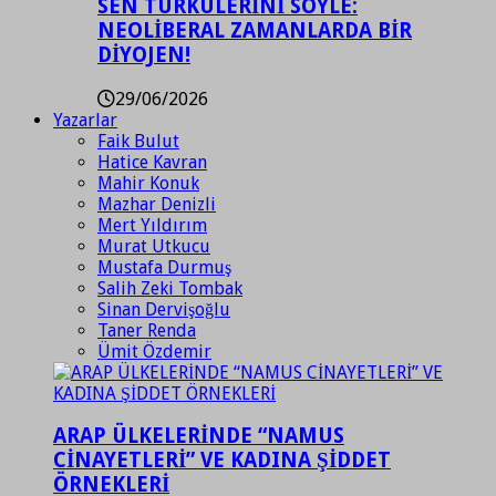
SEN TÜRKÜLERİNİ SÖYLE:
NEOLİBERAL ZAMANLARDA BİR
DİYOJEN!
29/06/2026
Yazarlar
Faik Bulut
Hatice Kavran
Mahir Konuk
Mazhar Denizli
Mert Yıldırım
Murat Utkucu
Mustafa Durmuş
Salih Zeki Tombak
Sinan Dervişoğlu
Taner Renda
Ümit Özdemir
ARAP ÜLKELERİNDE “NAMUS
CİNAYETLERİ” VE KADINA ŞİDDET
ÖRNEKLERİ