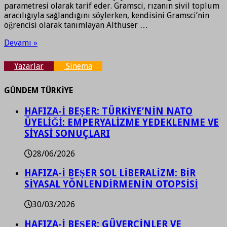
parametresi olarak tarif eder. Gramsci, rızanın sivil toplum
aracılığıyla sağlandığını söylerken, kendisini Gramsci’nin
öğrencisi olarak tanımlayan Althuser …
Devamı »
Yazarlar
Sinema
GÜNDEM TÜRKİYE
HAFIZA-İ BEŞER: TÜRKİYE’NİN NATO
ÜYELİĞİ: EMPERYALİZME YEDEKLENME VE
SİYASİ SONUÇLARI
28/06/2026
HAFIZA-İ BEŞER SOL LİBERALİZM: BİR
SİYASAL YÖNLENDİRMENİN OTOPSİSİ
30/03/2026
HAFIZA-İ BEŞER: GÜVERCİNLER VE