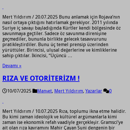
Mert Yıldırım / 20.07.2025 Bunu anlamak için Rojava’nın
nasıl ortaya çıktığını hatırlamak gerekiyor. 2011 yılında
Suriye iç savaşı başladığında Kürtler kendi bölgesinde öz
savunmaya geçtiler. Sadece öz savunma direnişine
geçmediler, bununla birlikte gelecek tasavvurunu
pratikleştirdiler. Bunu üç temel prensip üzerinden
yürüttüler. Birincisi, ulusal değerlerine ve kimliklerine
sahip çıktılar. İkincisi, “Üçüncü …
Devamı »
RIZA VE OTORİTERİZM !
10/07/2025
Manşet
,
Mert Yıldırım
,
Yazarlar
0
Mert Yıldırım / 10.07.2025 Rıza, toplumu ikna etme halidir.
Bu kimi zaman ideolojik ve kültürel argümanlarla kimi
zaman ise ekonomik refah vaadiyle gerçekleşir. Gramsci’ye
ait olan rıza kavramını Mahir Çayan Suni dengenin bir