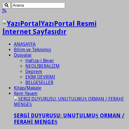
YazıPortal Resmi
İnternet Sayfasıdır
ANASAYFA
Bilim ve Teknoloji
Dosyalar
Hafıza-i Beşer
NEOLİBERALİZM
Deprem
EKİM DEVRİMİ
BELGESELLER
Kitap/Makale
Kent-Yaşam
SERGİ DUYURUSU: UNUTULMUŞ ORMAN /
FERAHİ MENGEŞ