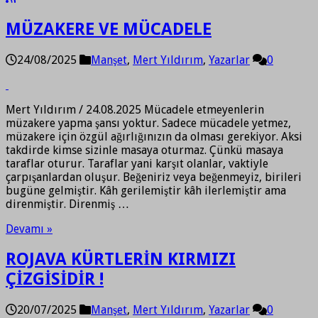
MÜZAKERE VE MÜCADELE
24/08/2025
Manşet
,
Mert Yıldırım
,
Yazarlar
0
Mert Yıldırım / 24.08.2025 Mücadele etmeyenlerin
müzakere yapma şansı yoktur. Sadece mücadele yetmez,
müzakere için özgül ağırlığınızın da olması gerekiyor. Aksi
takdirde kimse sizinle masaya oturmaz. Çünkü masaya
taraflar oturur. Taraflar yani karşıt olanlar, vaktiyle
çarpışanlardan oluşur. Beğeniriz veya beğenmeyiz, birileri
bugüne gelmiştir. Kâh gerilemiştir kâh ilerlemiştir ama
direnmiştir. Direnmiş …
Devamı »
ROJAVA KÜRTLERİN KIRMIZI
ÇİZGİSİDİR !
20/07/2025
Manşet
,
Mert Yıldırım
,
Yazarlar
0