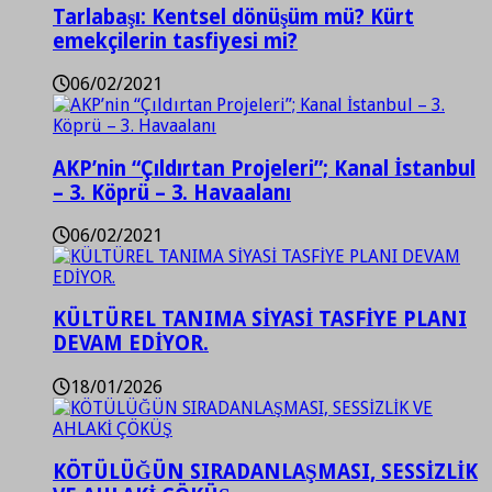
Tarlabaşı: Kentsel dönüşüm mü? Kürt
emekçilerin tasfiyesi mi?
06/02/2021
AKP’nin “Çıldırtan Projeleri”; Kanal İstanbul
– 3. Köprü – 3. Havaalanı
06/02/2021
KÜLTÜREL TANIMA SİYASİ TASFİYE PLANI
DEVAM EDİYOR.
18/01/2026
KÖTÜLÜĞÜN SIRADANLAŞMASI, SESSİZLİK