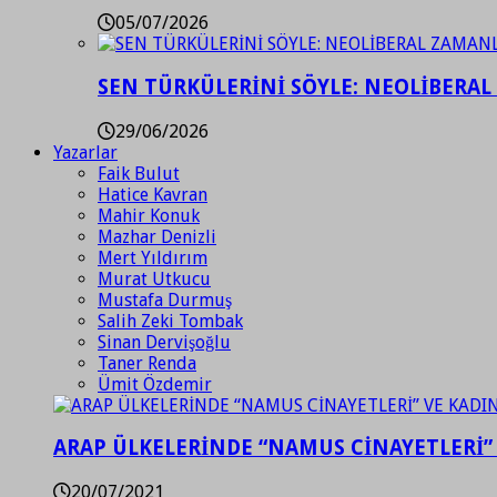
05/07/2026
SEN TÜRKÜLERİNİ SÖYLE: NEOLİBERAL
29/06/2026
Yazarlar
Faik Bulut
Hatice Kavran
Mahir Konuk
Mazhar Denizli
Mert Yıldırım
Murat Utkucu
Mustafa Durmuş
Salih Zeki Tombak
Sinan Dervişoğlu
Taner Renda
Ümit Özdemir
ARAP ÜLKELERİNDE “NAMUS CİNAYETLERİ”
20/07/2021