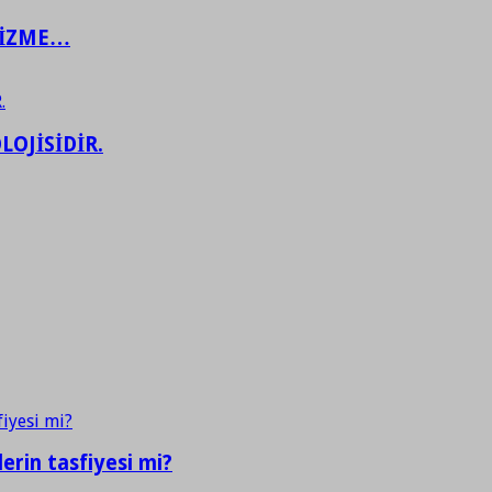
ŞİZME…
LOJİSİDİR.
erin tasfiyesi mi?