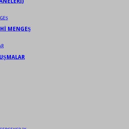
ANELERİ)
AHİ MENGEŞ
LUŞMALAR