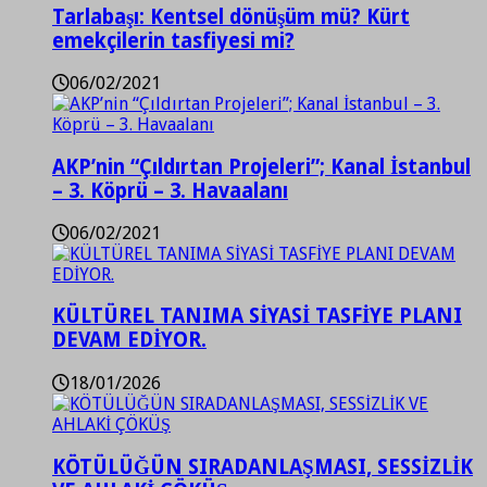
Tarlabaşı: Kentsel dönüşüm mü? Kürt
emekçilerin tasfiyesi mi?
06/02/2021
AKP’nin “Çıldırtan Projeleri”; Kanal İstanbul
– 3. Köprü – 3. Havaalanı
06/02/2021
KÜLTÜREL TANIMA SİYASİ TASFİYE PLANI
DEVAM EDİYOR.
18/01/2026
KÖTÜLÜĞÜN SIRADANLAŞMASI, SESSİZLİK