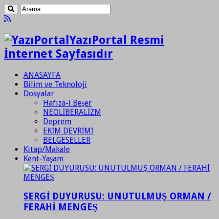
YazıPortal Resmi
İnternet Sayfasıdır
ANASAYFA
Bilim ve Teknoloji
Dosyalar
Hafıza-i Beşer
NEOLİBERALİZM
Deprem
EKİM DEVRİMİ
BELGESELLER
Kitap/Makale
Kent-Yaşam
SERGİ DUYURUSU: UNUTULMUŞ ORMAN /
FERAHİ MENGEŞ