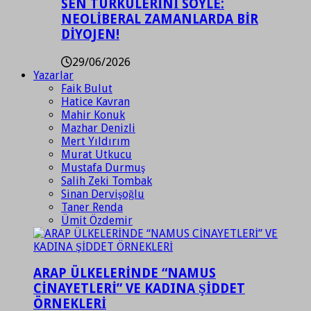
SEN TÜRKÜLERİNİ SÖYLE:
NEOLİBERAL ZAMANLARDA BİR
DİYOJEN!
29/06/2026
Yazarlar
Faik Bulut
Hatice Kavran
Mahir Konuk
Mazhar Denizli
Mert Yıldırım
Murat Utkucu
Mustafa Durmuş
Salih Zeki Tombak
Sinan Dervişoğlu
Taner Renda
Ümit Özdemir
ARAP ÜLKELERİNDE “NAMUS
CİNAYETLERİ” VE KADINA ŞİDDET
ÖRNEKLERİ