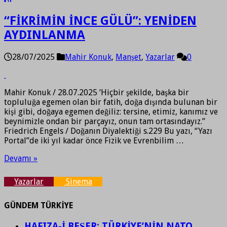
“FİKRİMİN İNCE GÜLÜ”: YENİDEN
AYDINLANMA
28/07/2025
Mahir Konuk
,
Manşet
,
Yazarlar
0
Mahir Konuk / 28.07.2025 ‘Hiçbir şekilde, başka bir
topluluğa egemen olan bir fatih, doğa dışında bulunan bir
kişi gibi, doğaya egemen değiliz: tersine, etimiz, kanımız ve
beynimizle ondan bir parçayız, onun tam ortasındayız.”
Friedrich Engels / Doğanın Diyalektiği s.229 Bu yazı, “Yazı
Portal”de iki yıl kadar önce Fizik ve Evrenbilim …
Devamı »
Yazarlar
Sinema
GÜNDEM TÜRKİYE
HAFIZA-İ BEŞER: TÜRKİYE’NİN NATO