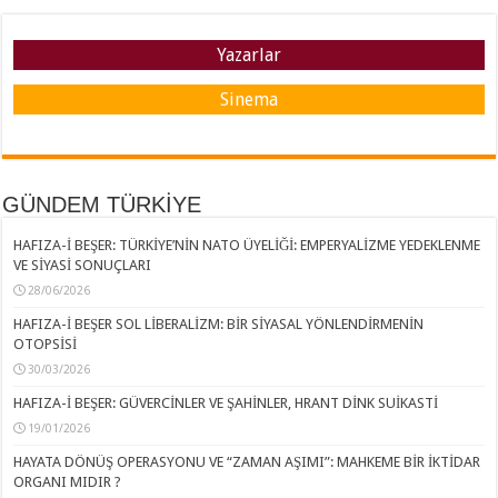
Yazarlar
Sinema
GÜNDEM TÜRKİYE
HAFIZA-İ BEŞER: TÜRKİYE’NİN NATO ÜYELİĞİ: EMPERYALİZME YEDEKLENME
VE SİYASİ SONUÇLARI
28/06/2026
HAFIZA-İ BEŞER SOL LİBERALİZM: BİR SİYASAL YÖNLENDİRMENİN
OTOPSİSİ
30/03/2026
HAFIZA-İ BEŞER: GÜVERCİNLER VE ŞAHİNLER, HRANT DİNK SUİKASTİ
19/01/2026
HAYATA DÖNÜŞ OPERASYONU VE “ZAMAN AŞIMI”: MAHKEME BİR İKTİDAR
ORGANI MIDIR ?