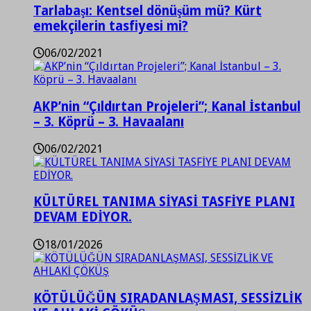
Tarlabaşı: Kentsel dönüşüm mü? Kürt
emekçilerin tasfiyesi mi?
06/02/2021
AKP’nin “Çıldırtan Projeleri”; Kanal İstanbul
– 3. Köprü – 3. Havaalanı
06/02/2021
KÜLTÜREL TANIMA SİYASİ TASFİYE PLANI
DEVAM EDİYOR.
18/01/2026
KÖTÜLÜĞÜN SIRADANLAŞMASI, SESSİZLİK