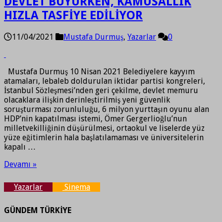
DEVLET BÜYÜRKEN, KAMUSALLIK
HIZLA TASFİYE EDİLİYOR
11/04/2021
Mustafa Durmuş
,
Yazarlar
0
Mustafa Durmuş 10 Nisan 2021 Belediyelere kayyım
atamaları, lebaleb doldurulan iktidar partisi kongreleri,
İstanbul Sözleşmesi’nden geri çekilme, devlet memuru
olacaklara ilişkin derinleştirilmiş yeni güvenlik
soruşturması zorunluluğu, 6 milyon yurttaşın oyunu alan
HDP’nin kapatılması istemi, Ömer Gergerlioğlu’nun
milletvekilliğinin düşürülmesi, ortaokul ve liselerde yüz
yüze eğitimlerin hala başlatılamaması ve üniversitelerin
kapalı …
Devamı »
Yazarlar
Sinema
GÜNDEM TÜRKİYE