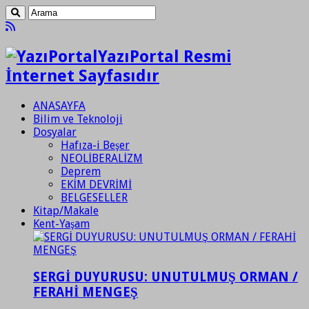
YazıPortal Resmi
İnternet Sayfasıdır
ANASAYFA
Bilim ve Teknoloji
Dosyalar
Hafıza-i Beşer
NEOLİBERALİZM
Deprem
EKİM DEVRİMİ
BELGESELLER
Kitap/Makale
Kent-Yaşam
SERGİ DUYURUSU: UNUTULMUŞ ORMAN /
FERAHİ MENGEŞ