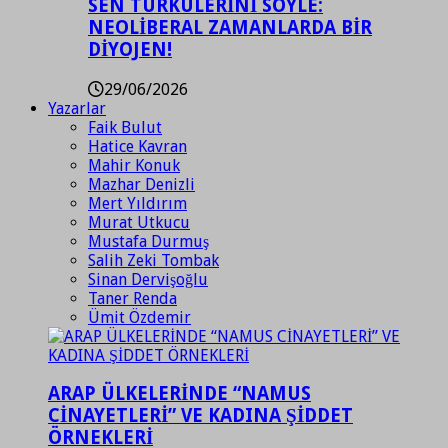
SEN TÜRKÜLERİNİ SÖYLE:
NEOLİBERAL ZAMANLARDA BİR
DİYOJEN!
29/06/2026
Yazarlar
Faik Bulut
Hatice Kavran
Mahir Konuk
Mazhar Denizli
Mert Yıldırım
Murat Utkucu
Mustafa Durmuş
Salih Zeki Tombak
Sinan Dervişoğlu
Taner Renda
Ümit Özdemir
ARAP ÜLKELERİNDE “NAMUS
CİNAYETLERİ” VE KADINA ŞİDDET
ÖRNEKLERİ