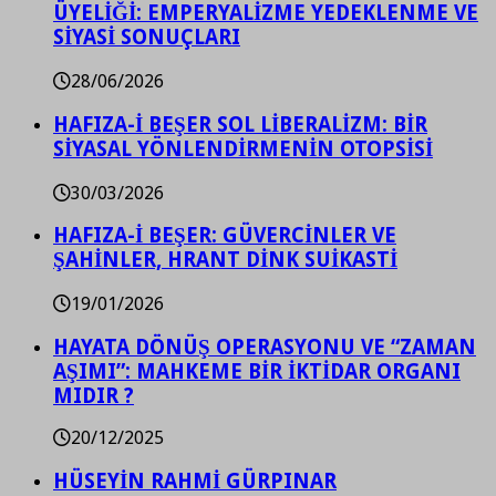
ÜYELİĞİ: EMPERYALİZME YEDEKLENME VE
SİYASİ SONUÇLARI
28/06/2026
HAFIZA-İ BEŞER SOL LİBERALİZM: BİR
SİYASAL YÖNLENDİRMENİN OTOPSİSİ
30/03/2026
HAFIZA-İ BEŞER: GÜVERCİNLER VE
ŞAHİNLER, HRANT DİNK SUİKASTİ
19/01/2026
HAYATA DÖNÜŞ OPERASYONU VE “ZAMAN
AŞIMI”: MAHKEME BİR İKTİDAR ORGANI
MIDIR ?
20/12/2025
HÜSEYİN RAHMİ GÜRPINAR