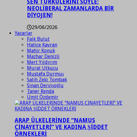
SEN TÜRKÜLERİNİ SÖYLE:
NEOLİBERAL ZAMANLARDA BİR
DİYOJEN!
29/06/2026
Yazarlar
Faik Bulut
Hatice Kavran
Mahir Konuk
Mazhar Denizli
Mert Yıldırım
Murat Utkucu
Mustafa Durmuş
Salih Zeki Tombak
Sinan Dervişoğlu
Taner Renda
Ümit Özdemir
ARAP ÜLKELERİNDE “NAMUS
CİNAYETLERİ” VE KADINA ŞİDDET
ÖRNEKLERİ