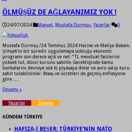
ÖLMÜŞÜZ DE AĞLAYANIMIZ YOK !
24/07/2024
Manşet
,
Mustafa Durmuş
,
Yazarlar
0
Mustafa Durmuş /24 Temmuz 2024 Hazine ve Maliye Bakanı
Şimşek’in bir süredir uygulamaya soktuğu ekonomi
programı son derece açık ve net: “TL mevduat faizlerini
yüksek tut, döviz kurunu sabitle. Gerektiğinde kamu
bankalarını devreye sok ki piyasaya dolar ve avro satıp kuru
sabit tutabilsinler. Maaş ve ücretleri de geçmiş enflasyona
göre …
Devamı »
Yazarlar
Sinema
GÜNDEM TÜRKİYE
HAFIZA-İ BEŞER: TÜRKİYE’NİN NATO