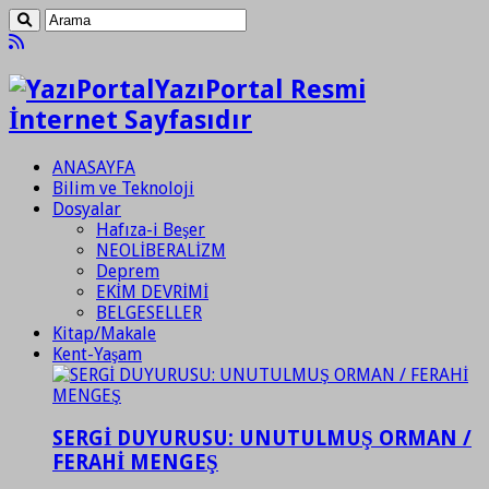
YazıPortal Resmi
İnternet Sayfasıdır
ANASAYFA
Bilim ve Teknoloji
Dosyalar
Hafıza-i Beşer
NEOLİBERALİZM
Deprem
EKİM DEVRİMİ
BELGESELLER
Kitap/Makale
Kent-Yaşam
SERGİ DUYURUSU: UNUTULMUŞ ORMAN /
FERAHİ MENGEŞ