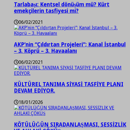
Tarlabaşı: Kentsel dönüşüm mü? Kürt
emekçilerin tasfiyesi mi?
06/02/2021
AKP’nin “Çıldırtan Projeleri”; Kanal İstanbul
– 3. Köprü – 3. Havaalanı
06/02/2021
KÜLTÜREL TANIMA SİYASİ TASFİYE PLANI
DEVAM EDİYOR.
18/01/2026
KÖTÜLÜĞÜN SIRADANLAŞMASI, SESSİZLİK