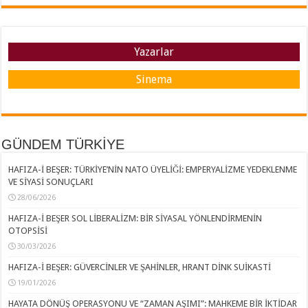
Yazarlar
Sinema
GÜNDEM TÜRKİYE
HAFIZA-İ BEŞER: TÜRKİYE’NİN NATO ÜYELİĞİ: EMPERYALİZME YEDEKLENME
VE SİYASİ SONUÇLARI
28/06/2026
HAFIZA-İ BEŞER SOL LİBERALİZM: BİR SİYASAL YÖNLENDİRMENİN
OTOPSİSİ
30/03/2026
HAFIZA-İ BEŞER: GÜVERCİNLER VE ŞAHİNLER, HRANT DİNK SUİKASTİ
19/01/2026
HAYATA DÖNÜŞ OPERASYONU VE “ZAMAN AŞIMI”: MAHKEME BİR İKTİDAR