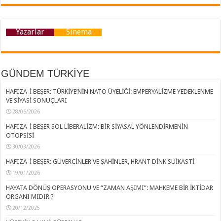
Yazarlar
Sinema
GÜNDEM TÜRKİYE
HAFIZA-İ BEŞER: TÜRKİYE’NİN NATO ÜYELİĞİ: EMPERYALİZME YEDEKLENME
VE SİYASİ SONUÇLARI
28/06/2026
HAFIZA-İ BEŞER SOL LİBERALİZM: BİR SİYASAL YÖNLENDİRMENİN
OTOPSİSİ
30/03/2026
HAFIZA-İ BEŞER: GÜVERCİNLER VE ŞAHİNLER, HRANT DİNK SUİKASTİ
19/01/2026
HAYATA DÖNÜŞ OPERASYONU VE “ZAMAN AŞIMI”: MAHKEME BİR İKTİDAR
ORGANI MIDIR ?
20/12/2025