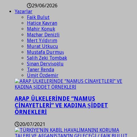
29/06/2026
Yazarlar
Faik Bulut
Hatice Kavran
Mahir Konuk
Mazhar Denizli
Mert Yıldırım
Murat Utkucu
Mustafa Durmuş
Salih Zeki Tombak
Sinan Dervişoğlu
Taner Renda
Ümit Özdemir
ARAP ÜLKELERİNDE “NAMUS
CİNAYETLERİ” VE KADINA ŞİDDET
ÖRNEKLERİ
20/07/2021