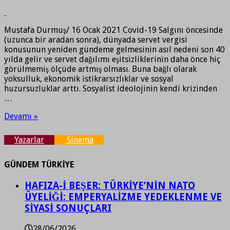
Mustafa Durmuş/ 16 Ocak 2021 Covid-19 Salgını öncesinde
(uzunca bir aradan sonra), dünyada servet vergisi
konusunun yeniden gündeme gelmesinin asıl nedeni son 40
yılda gelir ve servet dağılımı eşitsizliklerinin daha önce hiç
görülmemiş ölçüde artmış olması. Buna bağlı olarak
yoksulluk, ekonomik istikrarsızlıklar ve sosyal
huzursuzluklar arttı. Sosyalist ideolojinin kendi krizinden
…
Devamı »
Yazarlar
Sinema
GÜNDEM TÜRKİYE
HAFIZA-İ BEŞER: TÜRKİYE’NİN NATO
ÜYELİĞİ: EMPERYALİZME YEDEKLENME VE
SİYASİ SONUÇLARI
28/06/2026