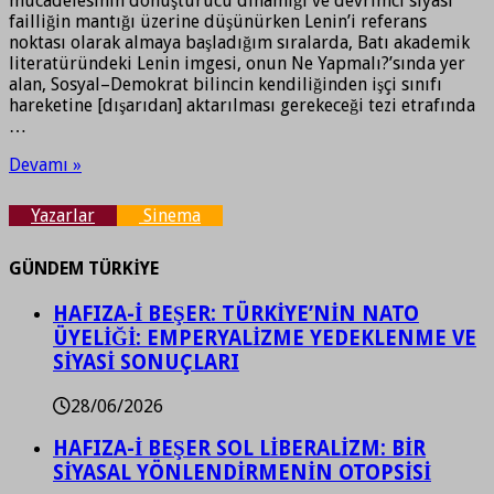
mücadelesinin dönüştürücü dinamiği ve devrimci siyasi
failliğin mantığı üzerine düşünürken Lenin’i referans
noktası olarak almaya başladığım sıralarda, Batı akademik
literatüründeki Lenin imgesi, onun Ne Yapmalı?’sında yer
alan, Sosyal–Demokrat bilincin kendiliğinden işçi sınıfı
hareketine [dışarıdan] aktarılması gerekeceği tezi etrafında
…
Devamı »
Yazarlar
Sinema
GÜNDEM TÜRKİYE
HAFIZA-İ BEŞER: TÜRKİYE’NİN NATO
ÜYELİĞİ: EMPERYALİZME YEDEKLENME VE
SİYASİ SONUÇLARI
28/06/2026
HAFIZA-İ BEŞER SOL LİBERALİZM: BİR
SİYASAL YÖNLENDİRMENİN OTOPSİSİ