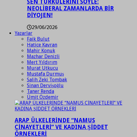
SEN TÜRKÜLERİNİ SÖYLE:
NEOLİBERAL ZAMANLARDA BİR
DİYOJEN!
29/06/2026
Yazarlar
Faik Bulut
Hatice Kavran
Mahir Konuk
Mazhar Denizli
Mert Yıldırım
Murat Utkucu
Mustafa Durmuş
Salih Zeki Tombak
Sinan Dervişoğlu
Taner Renda
Ümit Özdemir
ARAP ÜLKELERİNDE “NAMUS
CİNAYETLERİ” VE KADINA ŞİDDET
ÖRNEKLERİ