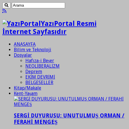
YazıPortal Resmi
İnternet Sayfasıdır
ANASAYFA
Bilim ve Teknoloji
Dosyalar
Hafıza-i Beşer
NEOLİBERALİZM
Deprem
EKİM DEVRİMİ
BELGESELLER
Kitap/Makale
Kent-Yaşam
SERGİ DUYURUSU: UNUTULMUŞ ORMAN /
FERAHİ MENGEŞ