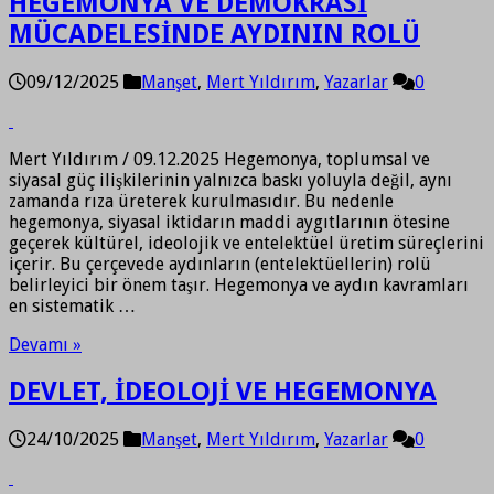
HEGEMONYA VE DEMOKRASİ
MÜCADELESİNDE AYDININ ROLÜ
09/12/2025
Manşet
,
Mert Yıldırım
,
Yazarlar
0
Mert Yıldırım / 09.12.2025 Hegemonya, toplumsal ve
siyasal güç ilişkilerinin yalnızca baskı yoluyla değil, aynı
zamanda rıza üreterek kurulmasıdır. Bu nedenle
hegemonya, siyasal iktidarın maddi aygıtlarının ötesine
geçerek kültürel, ideolojik ve entelektüel üretim süreçlerini
içerir. Bu çerçevede aydınların (entelektüellerin) rolü
belirleyici bir önem taşır. Hegemonya ve aydın kavramları
en sistematik …
Devamı »
DEVLET, İDEOLOJİ VE HEGEMONYA
24/10/2025
Manşet
,
Mert Yıldırım
,
Yazarlar
0