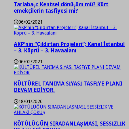
Tarlabaşı: Kentsel dönüşüm mü? Kürt
emekçilerin tasfiyesi mi?
06/02/2021
AKP’nin “Çıldırtan Projeleri”; Kanal İstanbul
– 3. Köprü – 3. Havaalanı
06/02/2021
KÜLTÜREL TANIMA SİYASİ TASFİYE PLANI
DEVAM EDİYOR.
18/01/2026
KÖTÜLÜĞÜN SIRADANLAŞMASI, SESSİZLİK