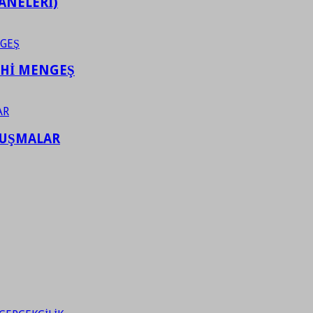
ANELERİ)
AHİ MENGEŞ
LUŞMALAR