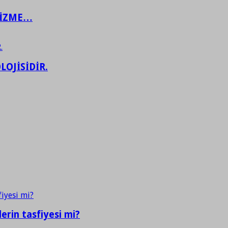
ŞİZME…
LOJİSİDİR.
erin tasfiyesi mi?