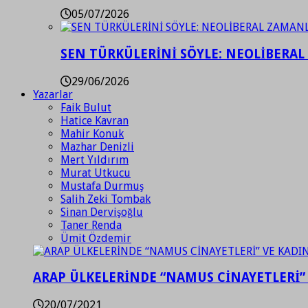
05/07/2026
SEN TÜRKÜLERİNİ SÖYLE: NEOLİBERAL
29/06/2026
Yazarlar
Faik Bulut
Hatice Kavran
Mahir Konuk
Mazhar Denizli
Mert Yıldırım
Murat Utkucu
Mustafa Durmuş
Salih Zeki Tombak
Sinan Dervişoğlu
Taner Renda
Ümit Özdemir
ARAP ÜLKELERİNDE “NAMUS CİNAYETLERİ”
20/07/2021