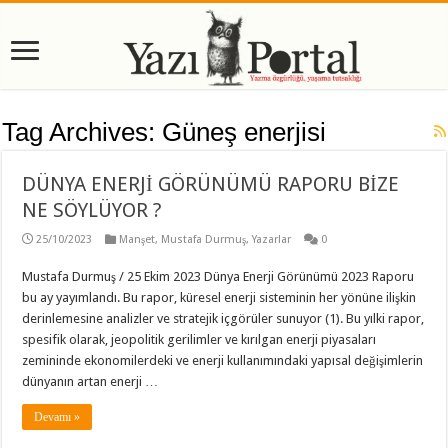
Tag Archives:
Güneş enerjisi
DÜNYA ENERJİ GÖRÜNÜMÜ RAPORU BİZE
NE SÖYLÜYOR ?
25/10/2023
Manşet
,
Mustafa Durmuş
,
Yazarlar
0
Mustafa Durmuş / 25 Ekim 2023 Dünya Enerji Görünümü 2023 Raporu
bu ay yayımlandı. Bu rapor, küresel enerji sisteminin her yönüne ilişkin
derinlemesine analizler ve stratejik içgörüler sunuyor (1). Bu yılki rapor,
spesifik olarak, jeopolitik gerilimler ve kırılgan enerji piyasaları
zemininde ekonomilerdeki ve enerji kullanımındaki yapısal değişimlerin
dünyanın artan enerji …
Devamı »