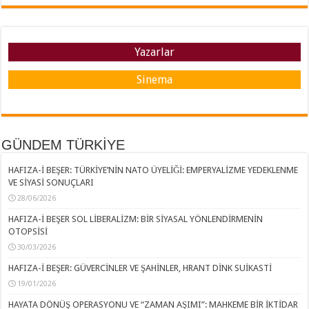
Yazarlar
Sinema
GÜNDEM TÜRKİYE
HAFIZA-İ BEŞER: TÜRKİYE’NİN NATO ÜYELİĞİ: EMPERYALİZME YEDEKLENME
VE SİYASİ SONUÇLARI
28/06/2026
HAFIZA-İ BEŞER SOL LİBERALİZM: BİR SİYASAL YÖNLENDİRMENİN
OTOPSİSİ
30/03/2026
HAFIZA-İ BEŞER: GÜVERCİNLER VE ŞAHİNLER, HRANT DİNK SUİKASTİ
19/01/2026
HAYATA DÖNÜŞ OPERASYONU VE “ZAMAN AŞIMI”: MAHKEME BİR İKTİDAR