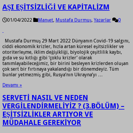
AŞI EŞİTSİZLİĞİ VE KAPİTALİZM
01/04/2022
Manşet
,
Mustafa Durmuş
,
Yazarlar
0
Mustafa Durmuş 29 Mart 2022 Dünyanın Covid-19 salgını,
ciddi ekonomik krizler, hızla artan küresel eşitsizlikler ve
otoriterleşme, iklim değişikliği, biyolojik çeşitlilik kaybı,
gıda ve su kıtlığı gibi ‘çoklu krizler’ olarak
tanımlayabileceğimiz, bir birini besleyen krizlerden oluşan
çok sert bir fırtınaya yakalandığı bir dönemdeyiz. Tüm
bunlar yetmezmiş gibi, Rusya’nın Ukrayna’yı …
Devamı »
SERVETİ NASIL VE NEDEN
VERGİLENDİRMELİYİZ ? (3.BÖLÜM) –
EŞİTSİZLİKLER ARTIYOR VE
MÜDAHALE GEREKİYOR