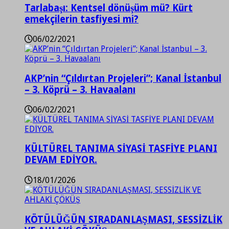
Tarlabaşı: Kentsel dönüşüm mü? Kürt
emekçilerin tasfiyesi mi?
06/02/2021
AKP’nin “Çıldırtan Projeleri”; Kanal İstanbul
– 3. Köprü – 3. Havaalanı
06/02/2021
KÜLTÜREL TANIMA SİYASİ TASFİYE PLANI
DEVAM EDİYOR.
18/01/2026
KÖTÜLÜĞÜN SIRADANLAŞMASI, SESSİZLİK