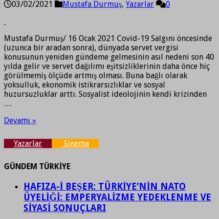
03/02/2021
Mustafa Durmuş
,
Yazarlar
0
Mustafa Durmuş/ 16 Ocak 2021 Covid-19 Salgını öncesinde
(uzunca bir aradan sonra), dünyada servet vergisi
konusunun yeniden gündeme gelmesinin asıl nedeni son 40
yılda gelir ve servet dağılımı eşitsizliklerinin daha önce hiç
görülmemiş ölçüde artmış olması. Buna bağlı olarak
yoksulluk, ekonomik istikrarsızlıklar ve sosyal
huzursuzluklar arttı. Sosyalist ideolojinin kendi krizinden
…
Devamı »
Yazarlar
Sinema
GÜNDEM TÜRKİYE
HAFIZA-İ BEŞER: TÜRKİYE’NİN NATO
ÜYELİĞİ: EMPERYALİZME YEDEKLENME VE
SİYASİ SONUÇLARI