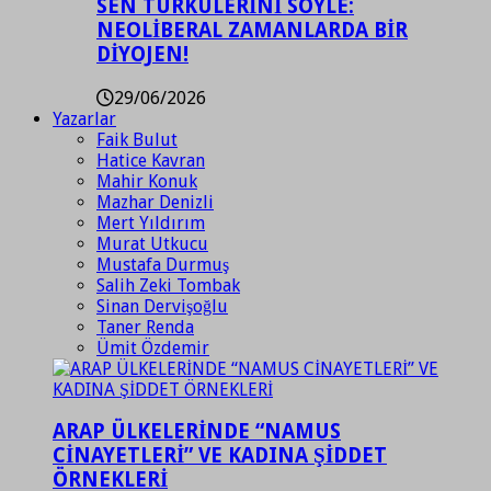
SEN TÜRKÜLERİNİ SÖYLE:
NEOLİBERAL ZAMANLARDA BİR
DİYOJEN!
29/06/2026
Yazarlar
Faik Bulut
Hatice Kavran
Mahir Konuk
Mazhar Denizli
Mert Yıldırım
Murat Utkucu
Mustafa Durmuş
Salih Zeki Tombak
Sinan Dervişoğlu
Taner Renda
Ümit Özdemir
ARAP ÜLKELERİNDE “NAMUS
CİNAYETLERİ” VE KADINA ŞİDDET
ÖRNEKLERİ