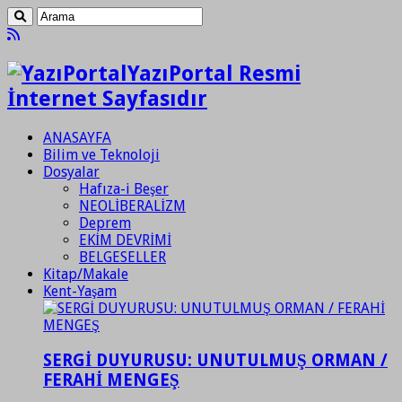
YazıPortal Resmi
İnternet Sayfasıdır
ANASAYFA
Bilim ve Teknoloji
Dosyalar
Hafıza-i Beşer
NEOLİBERALİZM
Deprem
EKİM DEVRİMİ
BELGESELLER
Kitap/Makale
Kent-Yaşam
SERGİ DUYURUSU: UNUTULMUŞ ORMAN /
FERAHİ MENGEŞ