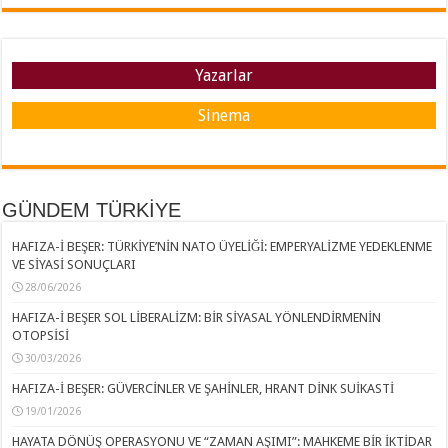
Yazarlar
Sinema
GÜNDEM TÜRKİYE
HAFIZA-İ BEŞER: TÜRKİYE’NİN NATO ÜYELİĞİ: EMPERYALİZME YEDEKLENME
VE SİYASİ SONUÇLARI
28/06/2026
HAFIZA-İ BEŞER SOL LİBERALİZM: BİR SİYASAL YÖNLENDİRMENİN
OTOPSİSİ
30/03/2026
HAFIZA-İ BEŞER: GÜVERCİNLER VE ŞAHİNLER, HRANT DİNK SUİKASTİ
19/01/2026
HAYATA DÖNÜŞ OPERASYONU VE “ZAMAN AŞIMI”: MAHKEME BİR İKTİDAR