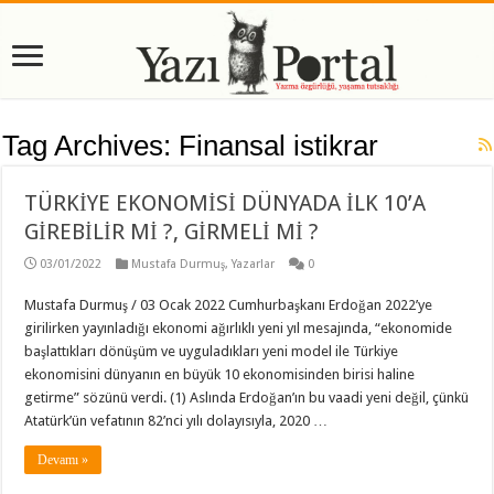
Tag Archives:
Finansal istikrar
TÜRKİYE EKONOMİSİ DÜNYADA İLK 10’A
GİREBİLİR Mİ ?, GİRMELİ Mİ ?
03/01/2022
Mustafa Durmuş
,
Yazarlar
0
Mustafa Durmuş / 03 Ocak 2022 Cumhurbaşkanı Erdoğan 2022’ye
girilirken yayınladığı ekonomi ağırlıklı yeni yıl mesajında, “ekonomide
başlattıkları dönüşüm ve uyguladıkları yeni model ile Türkiye
ekonomisini dünyanın en büyük 10 ekonomisinden birisi haline
getirme” sözünü verdi. (1) Aslında Erdoğan’ın bu vaadi yeni değil, çünkü
Atatürk’ün vefatının 82’nci yılı dolayısıyla, 2020 …
Devamı »