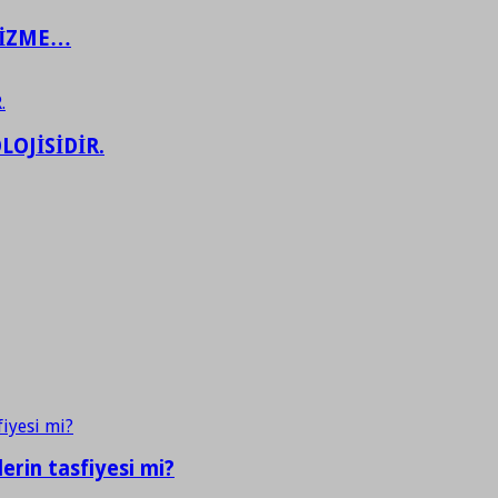
ŞİZME…
LOJİSİDİR.
erin tasfiyesi mi?