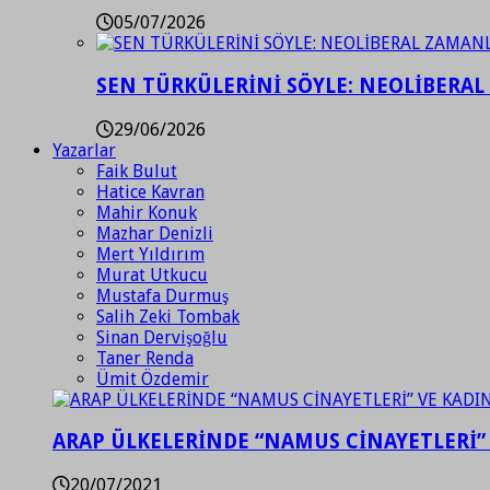
05/07/2026
SEN TÜRKÜLERİNİ SÖYLE: NEOLİBERAL
29/06/2026
Yazarlar
Faik Bulut
Hatice Kavran
Mahir Konuk
Mazhar Denizli
Mert Yıldırım
Murat Utkucu
Mustafa Durmuş
Salih Zeki Tombak
Sinan Dervişoğlu
Taner Renda
Ümit Özdemir
ARAP ÜLKELERİNDE “NAMUS CİNAYETLERİ”
20/07/2021