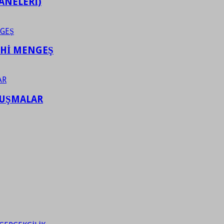
ANELERİ)
AHİ MENGEŞ
LUŞMALAR