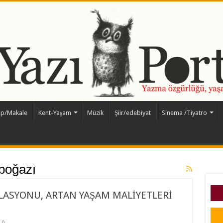
ap/Makale
Kent-Yaşam
Müzik
Şiir/edebiyat
Sinema /Tiyatro
rboğazı
FLASYONU, ARTAN YAŞAM MALİYETLERİ
0