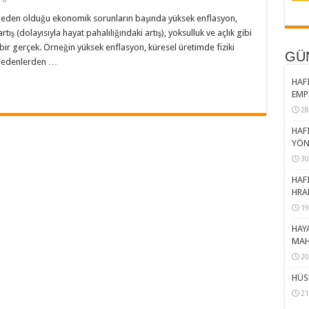
neden olduğu ekonomik sorunların başında yüksek enflasyon,
rtış (dolayısıyla hayat pahalılığındaki artış), yoksulluk ve açlık gibi
 bir gerçek. Örneğin yüksek enflasyon, küresel üretimde fiziki
GÜ
ü nedenlerden …
HAFI
EMP
28
HAFI
YÖN
30
HAFI
HRA
19
HAY
MAH
20
HÜS
21