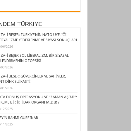
NDEM TÜRKİYE
ZA-İ BEŞER: TÜRKİYE’NİN NATO ÜYELİĞİ:
ERYALİZME YEDEKLENME VE SİYASİ SONUÇLARI
/06/2026
ZA-İ BEŞER SOL LİBERALİZM: BİR SİYASAL
LENDİRMENİN OTOPSİSİ
/03/2026
ZA-İ BEŞER: GÜVERCİNLER VE ŞAHİNLER,
NT DİNK SUİKASTİ
/01/2026
ATA DÖNÜŞ OPERASYONU VE “ZAMAN AŞIMI”:
KEME BİR İKTİDAR ORGANI MIDIR ?
/12/2025
EYİN RAHMİ GÜRPINAR
/11/2025