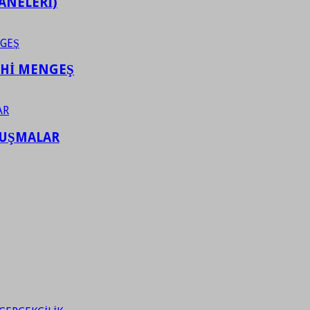
ANELERİ)
AHİ MENGEŞ
LUŞMALAR