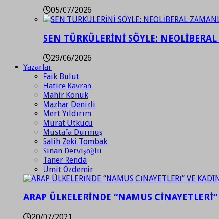
05/07/2026
SEN TÜRKÜLERİNİ SÖYLE: NEOLİBERAL
29/06/2026
Yazarlar
Faik Bulut
Hatice Kavran
Mahir Konuk
Mazhar Denizli
Mert Yıldırım
Murat Utkucu
Mustafa Durmuş
Salih Zeki Tombak
Sinan Dervişoğlu
Taner Renda
Ümit Özdemir
ARAP ÜLKELERİNDE “NAMUS CİNAYETLERİ”
20/07/2021