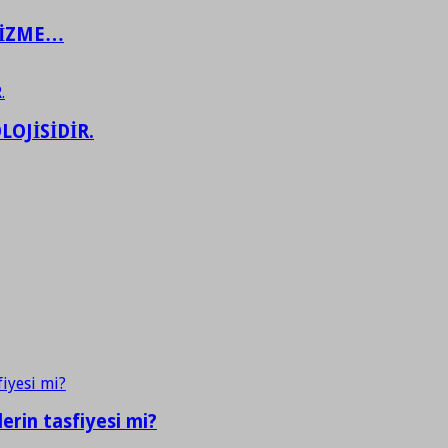
ŞİZME…
LOJİSİDİR.
erin tasfiyesi mi?