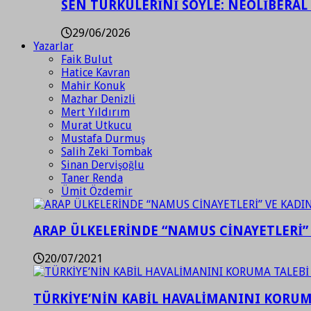
SEN TÜRKÜLERİNİ SÖYLE: NEOLİBERAL
29/06/2026
Yazarlar
Faik Bulut
Hatice Kavran
Mahir Konuk
Mazhar Denizli
Mert Yıldırım
Murat Utkucu
Mustafa Durmuş
Salih Zeki Tombak
Sinan Dervişoğlu
Taner Renda
Ümit Özdemir
ARAP ÜLKELERİNDE “NAMUS CİNAYETLERİ”
20/07/2021
TÜRKİYE’NİN KABİL HAVALİMANINI KORUMA