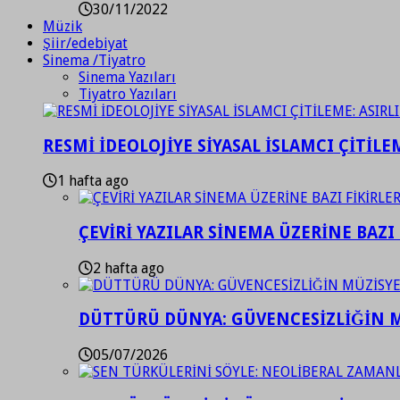
30/11/2022
Müzik
Şiir/edebiyat
Sinema /Tiyatro
Sinema Yazıları
Tiyatro Yazıları
RESMİ İDEOLOJİYE SİYASAL İSLAMCI ÇİTİLE
1 hafta ago
ÇEVİRİ YAZILAR SİNEMA ÜZERİNE BAZI 
2 hafta ago
DÜTTÜRÜ DÜNYA: GÜVENCESİZLİĞİN M
05/07/2026