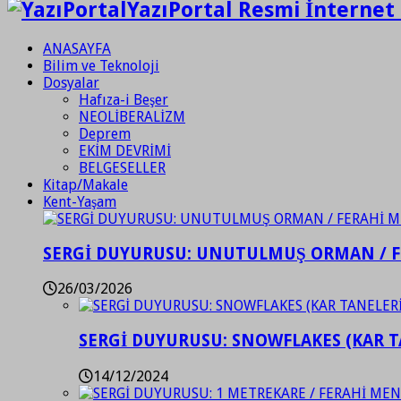
YazıPortal Resmi İnternet 
ANASAYFA
Bilim ve Teknoloji
Dosyalar
Hafıza-i Beşer
NEOLİBERALİZM
Deprem
EKİM DEVRİMİ
BELGESELLER
Kitap/Makale
Kent-Yaşam
SERGİ DUYURUSU: UNUTULMUŞ ORMAN / 
26/03/2026
SERGİ DUYURUSU: SNOWFLAKES (KAR T
14/12/2024