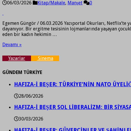
06/03/2026
Kitap/Makale
,
Manşet
0
Egemen Güngör / 06.03.2026 Yazıportal Okurları, Netflix’te ya
dayanıyor. Bir ergitme tesisinin lojmanlarında yaşayan çocukl
eden bir kadın hekimin …
Devamı »
Yazarlar
Sinema
GÜNDEM TÜRKİYE
HAFIZA-İ BEŞER: TÜRKİYE’NİN NATO ÜYEL
28/06/2026
HAFIZA-İ BEŞER SOL LİBERALİZM: BİR SİY
30/03/2026
HAFIZA-İ BEŞER: GÜVERCİNLER VE ŞAHİNLE