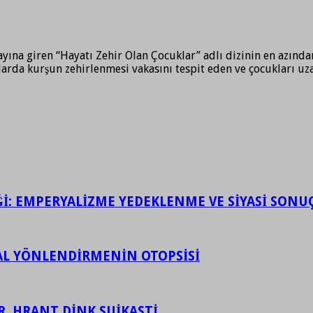
yına giren “Hayatı Zehir Olan Çocuklar” adlı dizinin en azından
arda kurşun zehirlenmesi vakasını tespit eden ve çocukları uza
İĞİ: EMPERYALİZME YEDEKLENME VE SİYASİ SONU
ASAL YÖNLENDİRMENİN OTOPSİSİ
R, HRANT DİNK SUİKASTİ