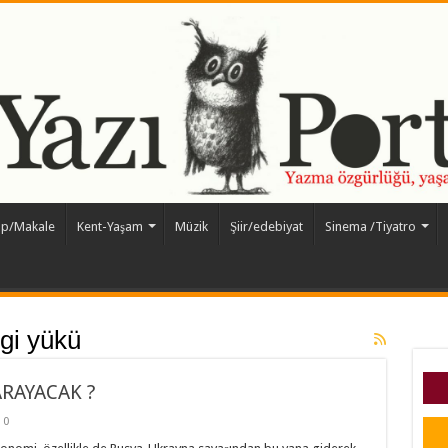
ap/Makale
Kent-Yaşam
Müzik
Şiir/edebiyat
Sinema /Tiyatro
rgi yükü
ARAYACAK ?
0