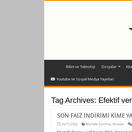
Bilim ve Teknoloji
Dosyalar
Kit
Youtube ve Sosyal Medya Yayınları
Tag Archives:
Efektif ve
SON FAİZ İNDİRİMİ KİME Y
26/11/2022
Mustafa Durmuş
,
Yazarlar