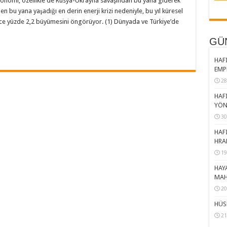
nomi, özellikle de Rusya-Ukrayna savaşından bu yana giderek
n bu yana yaşadığı en derin enerji krizi nedeniyle, bu yıl küresel
ece yüzde 2,2 büyümesini öngörüyor. (1) Dünyada ve Türkiye’de
GÜ
HAFI
EMP
28
HAFI
YÖN
30
HAFI
HRA
19
HAY
MAH
20
HÜS
21