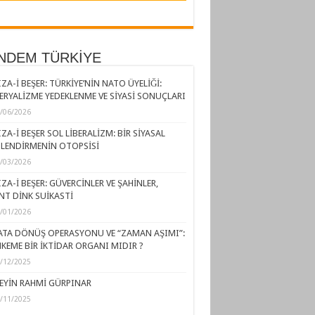
NDEM TÜRKİYE
ZA-İ BEŞER: TÜRKİYE’NİN NATO ÜYELİĞİ:
ERYALİZME YEDEKLENME VE SİYASİ SONUÇLARI
/06/2026
ZA-İ BEŞER SOL LİBERALİZM: BİR SİYASAL
LENDİRMENİN OTOPSİSİ
/03/2026
ZA-İ BEŞER: GÜVERCİNLER VE ŞAHİNLER,
NT DİNK SUİKASTİ
/01/2026
ATA DÖNÜŞ OPERASYONU VE “ZAMAN AŞIMI”:
KEME BİR İKTİDAR ORGANI MIDIR ?
/12/2025
EYİN RAHMİ GÜRPINAR
/11/2025