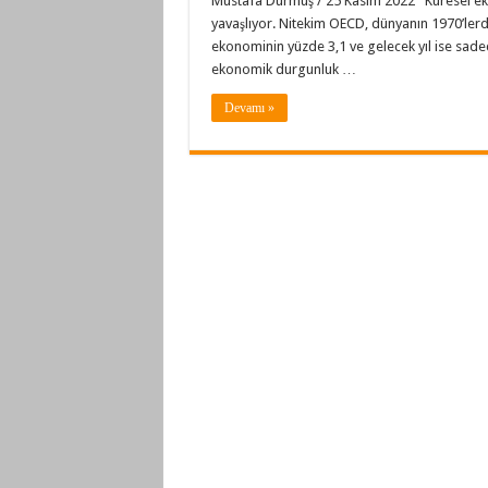
Mustafa Durmuş / 25 Kasım 2022 Küresel eko
yavaşlıyor. Nitekim OECD, dünyanın 1970’lerde
ekonominin yüzde 3,1 ve gelecek yıl ise sad
ekonomik durgunluk …
Devamı »