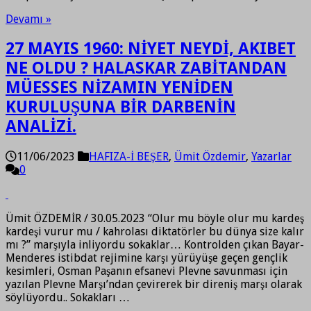
Devamı »
27 MAYIS 1960: NİYET NEYDİ, AKIBET
NE OLDU ? HALASKAR ZABİTANDAN
MÜESSES NİZAMIN YENİDEN
KURULUŞUNA BİR DARBENİN
ANALİZİ.
11/06/2023
HAFIZA-İ BEŞER
,
Ümit Özdemir
,
Yazarlar
0
Ümit ÖZDEMİR / 30.05.2023 “Olur mu böyle olur mu kardeş
kardeşi vurur mu / kahrolası diktatörler bu dünya size kalır
mı ?” marşıyla inliyordu sokaklar… Kontrolden çıkan Bayar-
Menderes istibdat rejimine karşı yürüyüşe geçen gençlik
kesimleri, Osman Paşanın efsanevi Plevne savunması için
yazılan Plevne Marşı’ndan çevirerek bir direniş marşı olarak
söylüyordu.. Sokakları …