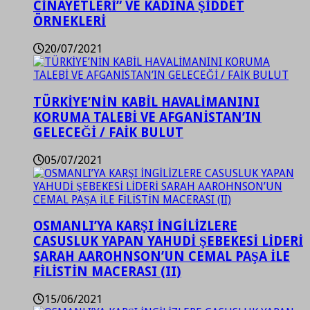
CİNAYETLERİ” VE KADINA ŞİDDET
ÖRNEKLERİ
20/07/2021
TÜRKİYE’NİN KABİL HAVALİMANINI
KORUMA TALEBİ VE AFGANİSTAN’IN
GELECEĞİ / FAİK BULUT
05/07/2021
OSMANLI’YA KARŞI İNGİLİZLERE
CASUSLUK YAPAN YAHUDİ ŞEBEKESİ LİDERİ
SARAH AAROHNSON’UN CEMAL PAŞA İLE
FİLİSTİN MACERASI (II)
15/06/2021