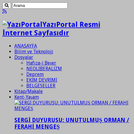
YazıPortal Resmi
İnternet Sayfasıdır
ANASAYFA
Bilim ve Teknoloji
Dosyalar
Hafıza-i Beşer
NEOLİBERALİZM
Deprem
EKİM DEVRİMİ
BELGESELLER
Kitap/Makale
Kent-Yaşam
SERGİ DUYURUSU: UNUTULMUŞ ORMAN /
FERAHİ MENGEŞ