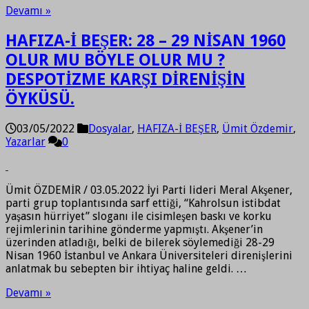
Devamı »
HAFIZA-İ BEŞER: 28 – 29 NİSAN 1960
OLUR MU BÖYLE OLUR MU ?
DESPOTİZME KARŞI DİRENİŞİN
ÖYKÜSÜ.
03/05/2022
Dosyalar
,
HAFIZA-İ BEŞER
,
Ümit Özdemir
,
Yazarlar
0
Ümit ÖZDEMİR / 03.05.2022 İyi Parti lideri Meral Akşener,
parti grup toplantısında sarf ettiği, “Kahrolsun istibdat
yaşasın hürriyet” sloganı ile cisimleşen baskı ve korku
rejimlerinin tarihine gönderme yapmıştı. Akşener’in
üzerinden atladığı, belki de bilerek söylemediği 28-29
Nisan 1960 İstanbul ve Ankara Üniversiteleri direnişlerini
anlatmak bu sebepten bir ihtiyaç haline geldi. …
Devamı »