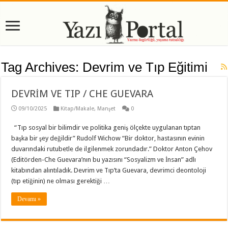
Tag Archives:
Devrim ve Tıp Eğitimi
DEVRİM VE TIP / CHE GUEVARA
09/10/2025
Kitap/Makale
,
Manşet
0
“Tıp sosyal bir bilimdir ve politika geniş ölçekte uygulanan tıptan
başka bir şey değildir” Rudolf Wichow “Bir doktor, hastasının evinin
duvarındaki rutubetle de ilgilenmek zorundadır.” Doktor Anton Çehov
(Editörden-Che Guevara’nın bu yazısını “Sosyalizm ve İnsan” adlı
kitabından alıntıladık. Devrim ve Tıp’ta Guevara, devrimci deontoloji
(tıp etiğinin) ne olması gerektiği …
Devamı »