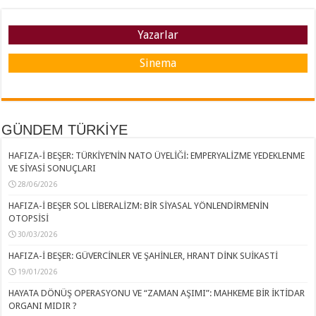
Yazarlar
Sinema
GÜNDEM TÜRKİYE
HAFIZA-İ BEŞER: TÜRKİYE’NİN NATO ÜYELİĞİ: EMPERYALİZME YEDEKLENME
VE SİYASİ SONUÇLARI
28/06/2026
HAFIZA-İ BEŞER SOL LİBERALİZM: BİR SİYASAL YÖNLENDİRMENİN
OTOPSİSİ
30/03/2026
HAFIZA-İ BEŞER: GÜVERCİNLER VE ŞAHİNLER, HRANT DİNK SUİKASTİ
19/01/2026
HAYATA DÖNÜŞ OPERASYONU VE “ZAMAN AŞIMI”: MAHKEME BİR İKTİDAR
ORGANI MIDIR ?