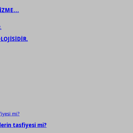
ŞİZME…
LOJİSİDİR.
erin tasfiyesi mi?