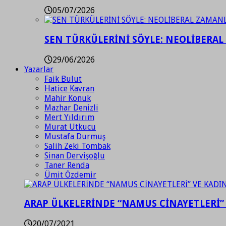
05/07/2026
SEN TÜRKÜLERİNİ SÖYLE: NEOLİBERAL
29/06/2026
Yazarlar
Faik Bulut
Hatice Kavran
Mahir Konuk
Mazhar Denizli
Mert Yıldırım
Murat Utkucu
Mustafa Durmuş
Salih Zeki Tombak
Sinan Dervişoğlu
Taner Renda
Ümit Özdemir
ARAP ÜLKELERİNDE “NAMUS CİNAYETLERİ”
20/07/2021