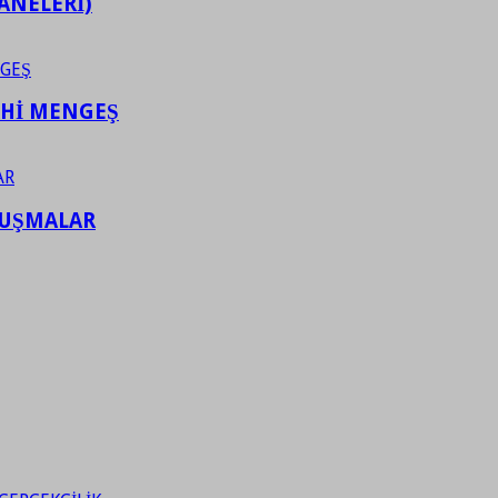
ANELERİ)
AHİ MENGEŞ
LUŞMALAR