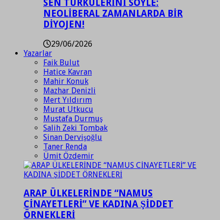
SEN TÜRKÜLERİNİ SÖYLE:
NEOLİBERAL ZAMANLARDA BİR
DİYOJEN!
29/06/2026
Yazarlar
Faik Bulut
Hatice Kavran
Mahir Konuk
Mazhar Denizli
Mert Yıldırım
Murat Utkucu
Mustafa Durmuş
Salih Zeki Tombak
Sinan Dervişoğlu
Taner Renda
Ümit Özdemir
ARAP ÜLKELERİNDE “NAMUS
CİNAYETLERİ” VE KADINA ŞİDDET
ÖRNEKLERİ