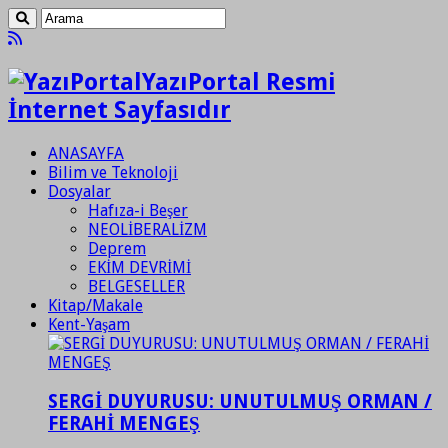
YazıPortal Resmi
İnternet Sayfasıdır
ANASAYFA
Bilim ve Teknoloji
Dosyalar
Hafıza-i Beşer
NEOLİBERALİZM
Deprem
EKİM DEVRİMİ
BELGESELLER
Kitap/Makale
Kent-Yaşam
SERGİ DUYURUSU: UNUTULMUŞ ORMAN /
FERAHİ MENGEŞ