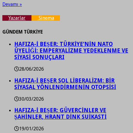
Devamı »
Yazarlar
Sinema
GÜNDEM TÜRKİYE
HAFIZA-İ BEŞER: TÜRKİYE’NİN NATO
ÜYELİĞİ: EMPERYALİZME YEDEKLENME VE
SİYASİ SONUÇLARI
28/06/2026
HAFIZA-İ BEŞER SOL LİBERALİZM: BİR
SİYASAL YÖNLENDİRMENİN OTOPSİSİ
30/03/2026
HAFIZA-İ BEŞER: GÜVERCİNLER VE
ŞAHİNLER, HRANT DİNK SUİKASTİ
19/01/2026