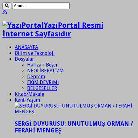
YazıPortal Resmi
İnternet Sayfasıdır
ANASAYFA
Bilim ve Teknoloji
Dosyalar
Hafıza-i Beşer
NEOLİBERALİZM
Deprem
EKİM DEVRİMİ
BELGESELLER
Kitap/Makale
Kent-Yaşam
SERGİ DUYURUSU: UNUTULMUŞ ORMAN /
FERAHİ MENGEŞ