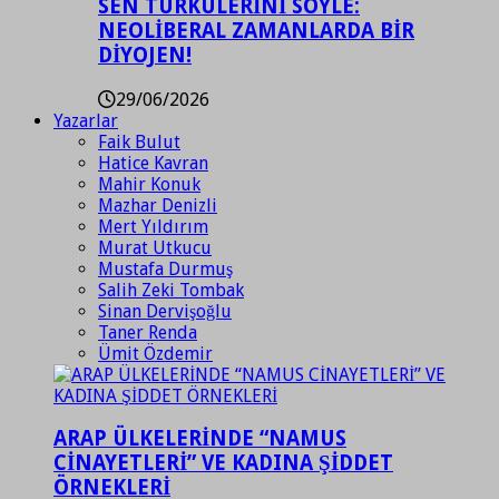
SEN TÜRKÜLERİNİ SÖYLE:
NEOLİBERAL ZAMANLARDA BİR
DİYOJEN!
29/06/2026
Yazarlar
Faik Bulut
Hatice Kavran
Mahir Konuk
Mazhar Denizli
Mert Yıldırım
Murat Utkucu
Mustafa Durmuş
Salih Zeki Tombak
Sinan Dervişoğlu
Taner Renda
Ümit Özdemir
ARAP ÜLKELERİNDE “NAMUS
CİNAYETLERİ” VE KADINA ŞİDDET
ÖRNEKLERİ