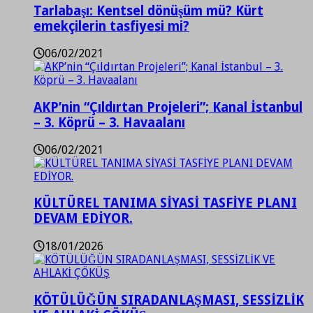
Tarlabaşı: Kentsel dönüşüm mü? Kürt
emekçilerin tasfiyesi mi?
06/02/2021
AKP’nin “Çıldırtan Projeleri”; Kanal İstanbul
– 3. Köprü – 3. Havaalanı
06/02/2021
KÜLTÜREL TANIMA SİYASİ TASFİYE PLANI
DEVAM EDİYOR.
18/01/2026
KÖTÜLÜĞÜN SIRADANLAŞMASI, SESSİZLİK