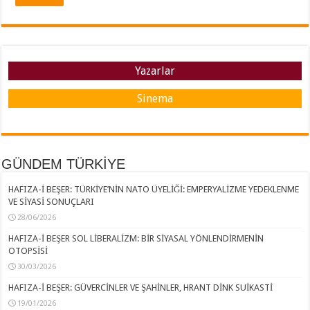
Yazarlar
Sinema
GÜNDEM TÜRKİYE
HAFIZA-İ BEŞER: TÜRKİYE’NİN NATO ÜYELİĞİ: EMPERYALİZME YEDEKLENME
VE SİYASİ SONUÇLARI
28/06/2026
HAFIZA-İ BEŞER SOL LİBERALİZM: BİR SİYASAL YÖNLENDİRMENİN
OTOPSİSİ
30/03/2026
HAFIZA-İ BEŞER: GÜVERCİNLER VE ŞAHİNLER, HRANT DİNK SUİKASTİ
19/01/2026