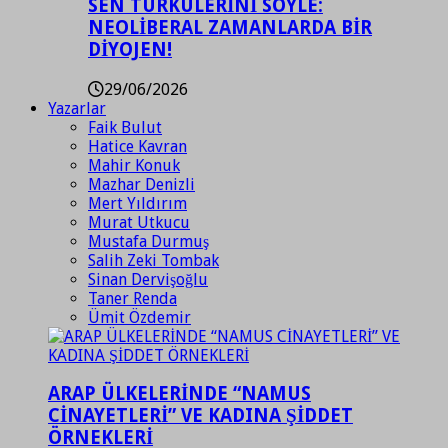
SEN TÜRKÜLERİNİ SÖYLE:
NEOLİBERAL ZAMANLARDA BİR
DİYOJEN!
29/06/2026
Yazarlar
Faik Bulut
Hatice Kavran
Mahir Konuk
Mazhar Denizli
Mert Yıldırım
Murat Utkucu
Mustafa Durmuş
Salih Zeki Tombak
Sinan Dervişoğlu
Taner Renda
Ümit Özdemir
ARAP ÜLKELERİNDE “NAMUS
CİNAYETLERİ” VE KADINA ŞİDDET
ÖRNEKLERİ