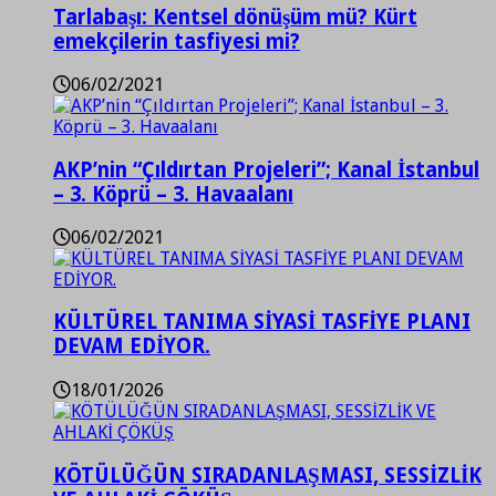
Tarlabaşı: Kentsel dönüşüm mü? Kürt
emekçilerin tasfiyesi mi?
06/02/2021
AKP’nin “Çıldırtan Projeleri”; Kanal İstanbul
– 3. Köprü – 3. Havaalanı
06/02/2021
KÜLTÜREL TANIMA SİYASİ TASFİYE PLANI
DEVAM EDİYOR.
18/01/2026
KÖTÜLÜĞÜN SIRADANLAŞMASI, SESSİZLİK