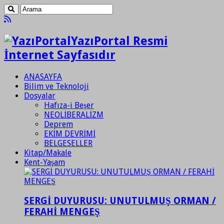
YazıPortal Resmi
İnternet Sayfasıdır
ANASAYFA
Bilim ve Teknoloji
Dosyalar
Hafıza-i Beşer
NEOLİBERALİZM
Deprem
EKİM DEVRİMİ
BELGESELLER
Kitap/Makale
Kent-Yaşam
SERGİ DUYURUSU: UNUTULMUŞ ORMAN /
FERAHİ MENGEŞ