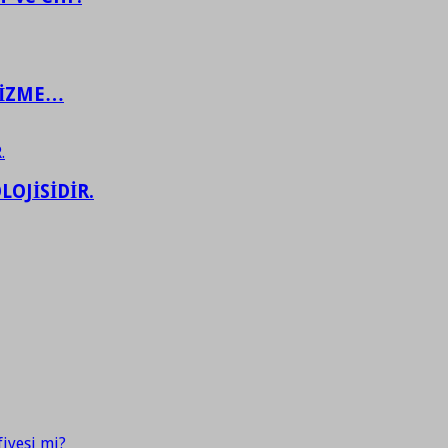
ŞİZME…
LOJİSİDİR.