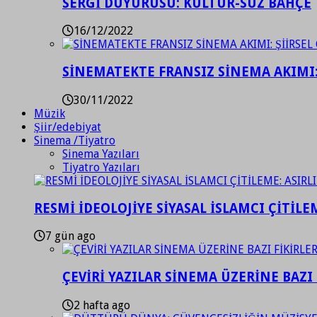
SERGİ DUYURUSU: KÜLTÜR-SÜZ BAHÇE
16/12/2022
SİNEMATEKTE FRANSIZ SİNEMA AKIMI: 
30/11/2022
Müzik
Şiir/edebiyat
Sinema /Tiyatro
Sinema Yazıları
Tiyatro Yazıları
RESMİ İDEOLOJİYE SİYASAL İSLAMCI ÇİTİLE
7 gün ago
ÇEVİRİ YAZILAR SİNEMA ÜZERİNE BAZI 
2 hafta ago