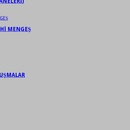
ANELERİ)
AHİ MENGEŞ
LUŞMALAR