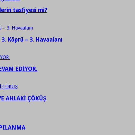
erin tasfiyesi mi?
– 3. Köprü – 3. Havaalanı
EVAM EDİYOR.
VE AHLAKİ ÇÖKÜŞ
APILANMA