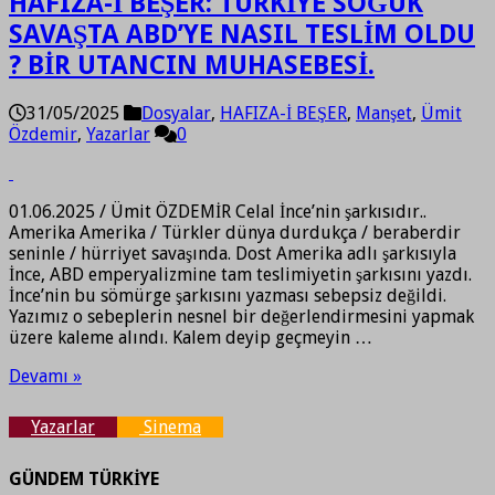
HAFIZA-İ BEŞER: TÜRKİYE SOĞUK
SAVAŞTA ABD’YE NASIL TESLİM OLDU
? BİR UTANCIN MUHASEBESİ.
31/05/2025
Dosyalar
,
HAFIZA-İ BEŞER
,
Manşet
,
Ümit
Özdemir
,
Yazarlar
0
01.06.2025 / Ümit ÖZDEMİR Celal İnce’nin şarkısıdır..
Amerika Amerika / Türkler dünya durdukça / beraberdir
seninle / hürriyet savaşında. Dost Amerika adlı şarkısıyla
İnce, ABD emperyalizmine tam teslimiyetin şarkısını yazdı.
İnce’nin bu sömürge şarkısını yazması sebepsiz değildi.
Yazımız o sebeplerin nesnel bir değerlendirmesini yapmak
üzere kaleme alındı. Kalem deyip geçmeyin …
Devamı »
Yazarlar
Sinema
GÜNDEM TÜRKİYE