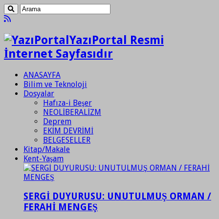
YazıPortal Resmi
İnternet Sayfasıdır
ANASAYFA
Bilim ve Teknoloji
Dosyalar
Hafıza-i Beşer
NEOLİBERALİZM
Deprem
EKİM DEVRİMİ
BELGESELLER
Kitap/Makale
Kent-Yaşam
SERGİ DUYURUSU: UNUTULMUŞ ORMAN /
FERAHİ MENGEŞ