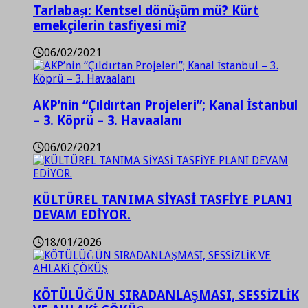
Tarlabaşı: Kentsel dönüşüm mü? Kürt
emekçilerin tasfiyesi mi?
06/02/2021
AKP’nin “Çıldırtan Projeleri”; Kanal İstanbul
– 3. Köprü – 3. Havaalanı
06/02/2021
KÜLTÜREL TANIMA SİYASİ TASFİYE PLANI
DEVAM EDİYOR.
18/01/2026
KÖTÜLÜĞÜN SIRADANLAŞMASI, SESSİZLİK