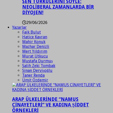
SEN TÜRKÜLERİNİ SÖYLE:
NEOLİBERAL ZAMANLARDA BİR
DİYOJEN!
29/06/2026
Yazarlar
Faik Bulut
Hatice Kavran
Mahir Konuk
Mazhar Denizli
Mert Yıldırım
Murat Utkucu
Mustafa Durmuş
Salih Zeki Tombak
Sinan Dervişoğlu
Taner Renda
Ümit Özdemir
ARAP ÜLKELERİNDE “NAMUS
CİNAYETLERİ” VE KADINA ŞİDDET
ÖRNEKLERİ