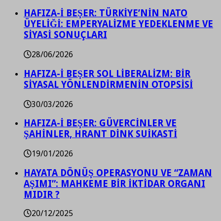
HAFIZA-İ BEŞER: TÜRKİYE’NİN NATO
ÜYELİĞİ: EMPERYALİZME YEDEKLENME VE
SİYASİ SONUÇLARI
28/06/2026
HAFIZA-İ BEŞER SOL LİBERALİZM: BİR
SİYASAL YÖNLENDİRMENİN OTOPSİSİ
30/03/2026
HAFIZA-İ BEŞER: GÜVERCİNLER VE
ŞAHİNLER, HRANT DİNK SUİKASTİ
19/01/2026
HAYATA DÖNÜŞ OPERASYONU VE “ZAMAN
AŞIMI”: MAHKEME BİR İKTİDAR ORGANI
MIDIR ?
20/12/2025