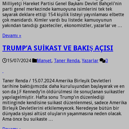
Milliyetçi Hareket Partisi Genel Başkanı Devlet Bahçeli’nin
parti genel merkezinde kamuoyuna isimlerini tek tek
sayarak deklare ettiği 154 kişilik listeyi yayınlaması elbette
çok manidardı. Kimler vardı bu listede: kamuoyunun
yakından tanıdığı gazeteciler, ekonomistler, yazarlar ve …
Devamı »
TRUMP’A SUİKAST VE BAKIŞ AÇISI
15/07/2024
Manşet
,
Taner Renda
,
Yazarlar
0
Taner Renda / 15.07.2024 Amerika Birleşik Devletleri
tarihine baktığımızda: daha kuruluşundan başlayarak ve en
son da J.F Kennedy’in öldürülmesi ile sonuçlanan suikastler
yapılagelmiştir. Hafta sonu Trump’ın düzenlediği
mitinginde kendisine suikast düzenlenmesi, sadece Amerika
Birleşik Devletlerini etkilemeyecek. Neredeyse bütün bir
dünyada siyasi altüst oluşların yaşanmasına neden olacak.
Ama önce bu suikaste …