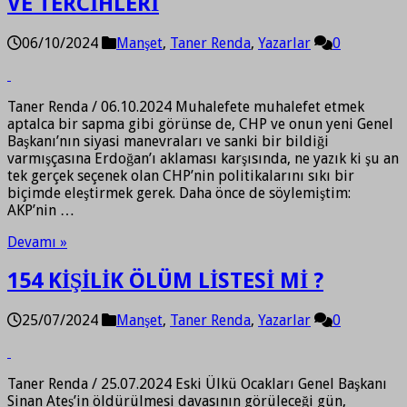
VE TERCİHLERİ
06/10/2024
Manşet
,
Taner Renda
,
Yazarlar
0
Taner Renda / 06.10.2024 Muhalefete muhalefet etmek
aptalca bir sapma gibi görünse de, CHP ve onun yeni Genel
Başkanı’nın siyasi manevraları ve sanki bir bildiği
varmışçasına Erdoğan’ı aklaması karşısında, ne yazık ki şu an
tek gerçek seçenek olan CHP’nin politikalarını sıkı bir
biçimde eleştirmek gerek. Daha önce de söylemiştim:
AKP’nin …
Devamı »
154 KİŞİLİK ÖLÜM LİSTESİ Mİ ?
25/07/2024
Manşet
,
Taner Renda
,
Yazarlar
0
Taner Renda / 25.07.2024 Eski Ülkü Ocakları Genel Başkanı
Sinan Ateş’in öldürülmesi davasının görüleceği gün,