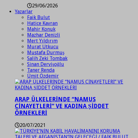
29/06/2026
Yazarlar
Faik Bulut
Hatice Kavran
Mahir Konuk
Mazhar Denizli
Mert Yıldırım
Murat Utkucu
Mustafa Durmuş
Salih Zeki Tombak
Sinan Dervişoğlu
Taner Renda
Ümit Özdemir
ARAP ÜLKELERİNDE “NAMUS
CİNAYETLERİ” VE KADINA ŞİDDET
ÖRNEKLERİ
20/07/2021