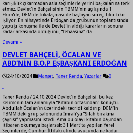
karışıklık çıkarmadan asla seçimlerle yerini başkalarına terk
etmez. Devlet’in Bahçelisinin TBMM’nin açılışında 1
Ekim’de, DEM ile tokalaşması ile başlayan süreç, tıkır tıkır
işliyor. En nihayetinde Erdoğan da grubunun toplantısında
yaptığı konuşma ile de Devlet’in aldığı kararların sonuna
kadar arkasında olduğunu, “tebaasına” da …
Devamı »
DEVLET BAHÇELİ, ÖCALAN VE
ABD’NİN B.O.P EŞBAŞKANI ERDOĞAN
24/10/2024
Manşet
,
Taner Renda
,
Yazarlar
0
Taner Renda / 24.10.2024 Devlet’in Bahçelisi, bu kez
kelimenin tam anlamıyla “Kitabın ortasından” konuştu.
Abdullah Öcalan’ın üzerindeki tecridi kaldırıp; DEM’in
TBMM’deki grup salonunda İmralı’ya “Silah bırakma
çağrısı” yapmasını istedi. Ama bu olayı kitabın başından
itibaren okumaya başlarsak; 31 Mart’ta yapılan Yerel
Seçimlerde, Cumhur İttifakı elinde avucunda ne kadar