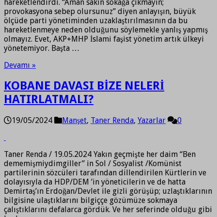
hareketlendirdi. “Aman sakın sokağa çıkmayın;
provokasyona sebep olursunuz” diyen anlayışın, büyük
ölçüde parti yönetiminden uzaklaştırılmasının da bu
hareketlenmeye neden olduğunu söylemekle yanlış yapmış
olmayız. Evet, AKP+MHP İslami faşist yönetim artık ülkeyi
yönetemiyor. Başta …
Devamı »
KOBANE DAVASI BİZE NELERİ
HATIRLATMALI?
19/05/2024
Manşet
,
Taner Renda
,
Yazarlar
0
Taner Renda / 19.05.2024 Yakın geçmişte her daim “Ben
dememişmiydimgiller” in Sol / Sosyalist /Komünist
partilerinin sözcüleri tarafından dillendirilen Kürtlerin ve
dolayısıyla da HDP/DEM ’in yöneticilerin ve de hatta
Demirtaş’ın Erdoğan/Devlet ile gizli görüşüp; uzlaştıklarının
bilgisine ulaştıklarını bilgiççe gözümüze sokmaya
çalıştıklarını defalarca gördük. Ve her seferinde olduğu gibi