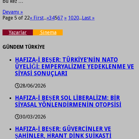
bu kez …
Devamı »
Page 5 of 22
« First
...
«
3
4
5
6
7
»
10
20
...
Last »
Yazarlar
Sinema
GÜNDEM TÜRKİYE
HAFIZA-İ BEŞER: TÜRKİYE’NİN NATO
ÜYELİĞİ: EMPERYALİZME YEDEKLENME VE
SİYASİ SONUÇLARI
28/06/2026
HAFIZA-İ BEŞER SOL LİBERALİZM: BİR
SİYASAL YÖNLENDİRMENİN OTOPSİSİ
30/03/2026
HAFIZA-İ BEŞER: GÜVERCİNLER VE
ŞAHİNLER, HRANT DİNK SUİKASTİ