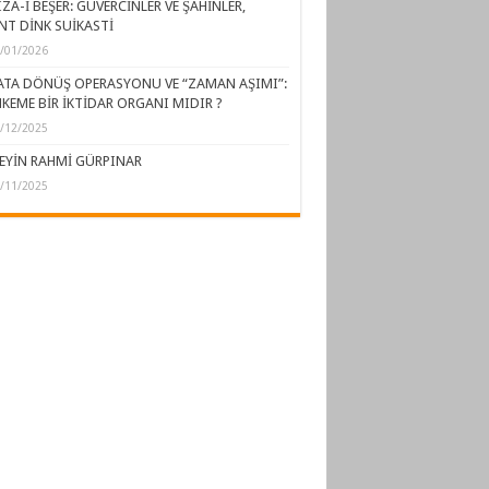
ZA-İ BEŞER: GÜVERCİNLER VE ŞAHİNLER,
NT DİNK SUİKASTİ
/01/2026
ATA DÖNÜŞ OPERASYONU VE “ZAMAN AŞIMI”:
KEME BİR İKTİDAR ORGANI MIDIR ?
/12/2025
EYİN RAHMİ GÜRPINAR
/11/2025