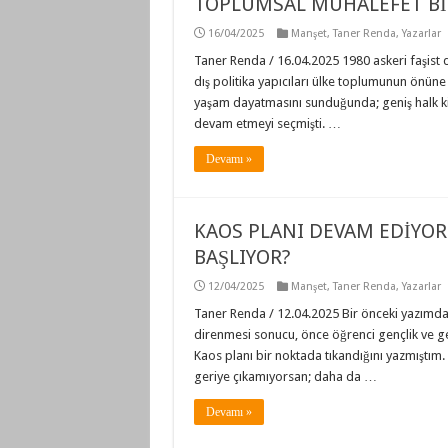
TOPLUMSAL MUHALEFET Bİ
16/04/2025
Manşet
,
Taner Renda
,
Yazarlar
Taner Renda / 16.04.2025 1980 askeri faşist d
dış politika yapıcıları ülke toplumunun önüne
yaşam dayatmasını sunduğunda; geniş halk kitl
devam etmeyi seçmişti. …
Devamı »
KAOS PLANI DEVAM EDİYO
BAŞLIYOR?
12/04/2025
Manşet
,
Taner Renda
,
Yazarlar
Taner Renda / 12.04.2025 Bir önceki yazımd
direnmesi sonucu, önce öğrenci gençlik ve geniş
Kaos planı bir noktada tıkandığını yazmıştım. 
geriye çıkamıyorsan; daha da …
Devamı »