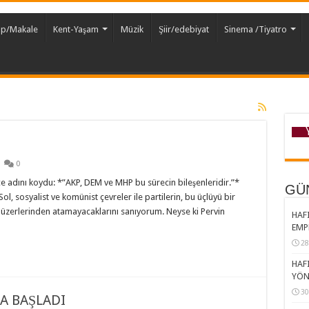
ap/Makale
Kent-Yaşam
Müzik
Şiir/edebiyat
Sinema /Tiyatro
0
 adını koydu: *”AKP, DEM ve MHP bu sürecin bileşenleridir.”*
GÜ
l, sosyalist ve komünist çevreler ile partilerin, bu üçlüyü bir
e üzerlerinden atamayacaklarını sanıyorum. Neyse ki Pervin
HAFI
EMP
28
HAFI
YÖN
30
A BAŞLADI