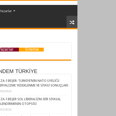
Yazarlar
Yazarlar
Sinema
NDEM TÜRKİYE
ZA-İ BEŞER: TÜRKİYE’NİN NATO ÜYELİĞİ:
ERYALİZME YEDEKLENME VE SİYASİ SONUÇLARI
/06/2026
ZA-İ BEŞER SOL LİBERALİZM: BİR SİYASAL
LENDİRMENİN OTOPSİSİ
/03/2026