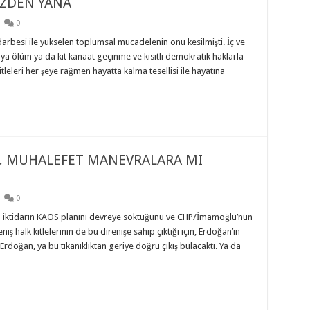
ZDEN YANA
0
arbesi ile yükselen toplumsal mücadelenin önü kesilmişti. İç ve
 ya ölüm ya da kıt kanaat geçinme ve kısıtlı demokratik haklarla
eleri her şeye rağmen hayatta kalma tesellisi ile hayatına
R. MUHALEFET MANEVRALARA MI
0
a iktidarın KAOS planını devreye soktuğunu ve CHP/İmamoğlu’nun
 halk kitlelerinin de bu direnişe sahip çıktığı için, Erdoğan’ın
Erdoğan, ya bu tıkanıklıktan geriye doğru çıkış bulacaktı. Ya da