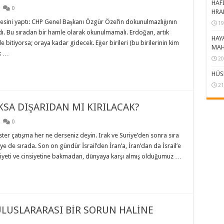
HAFI
0
HRA
sini yaptı: CHP Genel Başkanı Özgür Özel’in dokunulmazlığının
19
dı. Bu sıradan bir hamle olarak okunulmamalı. Erdoğan, artık
HAY
bitiyorsa; oraya kadar gidecek. Eğer birileri (bu birilerinin kim
MAH
k …
20
HÜS
21
KSA DIŞARIDAN MI KIRILACAK?
0
ster çatışma her ne derseniz deyin. Irak ve Suriye’den sonra sıra
ye de sırada. Son on gündür İsrail’den İran’a, İran’dan da İsrail’e
lliyeti ve cinsiyetine bakmadan, dünyaya karşı almış olduğumuz …
LUSLARARASI BİR SORUN HALİNE