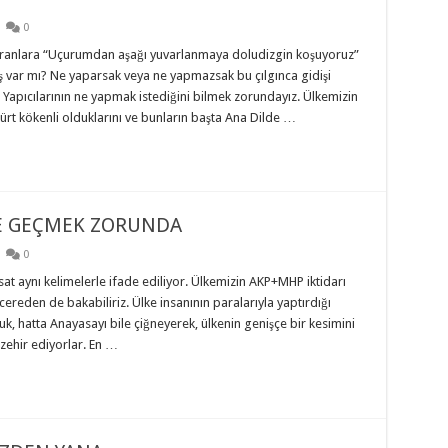
0
soranlara “Uçurumdan aşağı yuvarlanmaya doludizgin koşuyoruz”
kış var mı? Ne yaparsak veya ne yapmazsak bu çılgınca gidişi
a Yapıcılarının ne yapmak istediğini bilmek zorundayız. Ülkemizin
 kökenli olduklarını ve bunların başta Ana Dilde …
YE GEÇMEK ZORUNDA
0
sat aynı kelimelerle ifade ediliyor. Ülkemizin AKP+MHP iktidarı
ereden de bakabiliriz. Ülke insanının paralarıyla yaptırdığı
, hatta Anayasayı bile çiğneyerek, ülkenin genişçe bir kesimini
zehir ediyorlar. En …