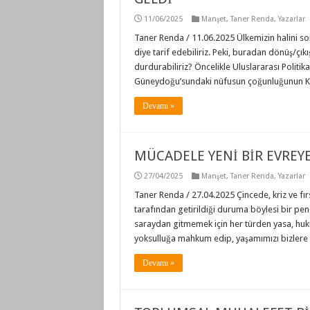
11/06/2025
Manşet
,
Taner Renda
,
Yazarlar
Taner Renda / 11.06.2025 Ülkemizin halini 
diye tarif edebiliriz. Peki, buradan dönüş/çı
durdurabiliriz? Öncelikle Uluslararası Politik
Güneydoğu’sundaki nüfusun çoğunluğunun Kürt
Devamı »
MÜCADELE YENİ BİR EVRE
27/04/2025
Manşet
,
Taner Renda
,
Yazarlar
Taner Renda / 27.04.2025 Çincede, kriz ve fır
tarafından getirildiği duruma böylesi bir penc
saraydan gitmemek için her türden yasa, hukuk
yoksulluğa mahkum edip, yaşamımızı bizlere 
Devamı »