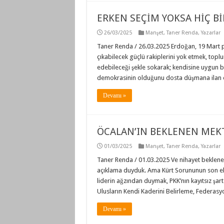
ERKEN SEÇİM YOKSA HİÇ Bİ
26/03/2025
Manşet
,
Taner Renda
,
Yazarlar
Taner Renda / 26.03.2025 Erdoğan, 19 Mart p
çıkabilecek güçlü rakiplerini yok etmek, toplu
edebileceği şekle sokarak; kendisine uygun
demokrasinin olduğunu dosta düşmana ilan 
Devamı »
ÖCALAN’IN BEKLENEN ME
01/03/2025
Manşet
,
Taner Renda
,
Yazarlar
Taner Renda / 01.03.2025 Ve nihayet beklenen
açıklama duyduk. Ama Kürt Sorununun son elli
liderin ağzından duymak, PKK’nın kayıtsız şart
Ulusların Kendi Kaderini Belirleme, Federasy
Devamı »