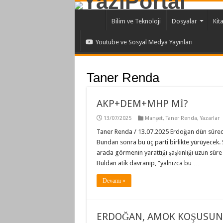
Bilim ve Teknoloji
Dosyalar
Kit
Youtube ve Sosyal Medya Yayınları
Taner Renda
AKP+DEM+MHP Mİ?
13/07/2025
Manşet
,
Taner Renda
,
Yazarlar
Taner Renda / 13.07.2025 Erdoğan dün sürece
Bundan sonra bu üç parti birlikte yürüyecek. So
arada görmenin yarattığı şaşkınlığı uzun sür
Buldan atik davranıp, “yalnızca bu …
Devamı »
ERDOĞAN, AMOK KOŞUSUN