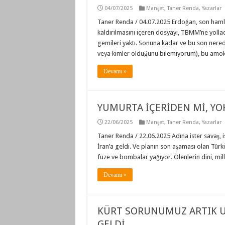
04/07/2025
Manşet
,
Taner Renda
,
Yazarlar
Taner Renda / 04.07.2025 Erdoğan, son hamle
kaldırılmasını içeren dosyayı, TBMM’ne yolla
gemileri yaktı. Sonuna kadar ve bu son nerede 
veya kimler olduğunu bilemiyorum), bu amo
Devamı »
YUMURTA İÇERİDEN Mİ, YO
22/06/2025
Manşet
,
Taner Renda
,
Yazarlar
Taner Renda / 22.06.2025 Adına ister savaş, i
İran’a geldi. Ve planın son aşaması olan Türki
füze ve bombalar yağıyor. Ölenlerin dini, mi
Devamı »
KÜRT SORUNUMUZ ARTIK U
GELDİ