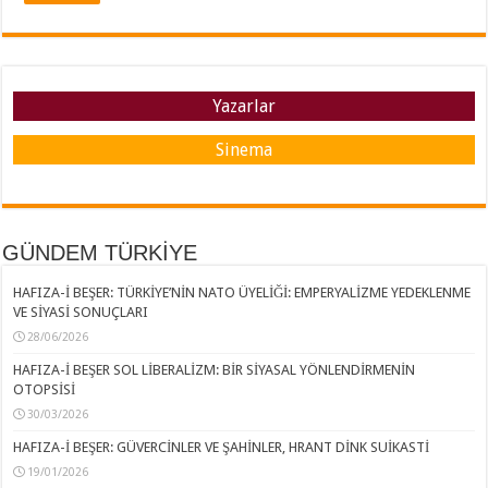
Yazarlar
Sinema
GÜNDEM TÜRKİYE
HAFIZA-İ BEŞER: TÜRKİYE’NİN NATO ÜYELİĞİ: EMPERYALİZME YEDEKLENME
VE SİYASİ SONUÇLARI
28/06/2026
HAFIZA-İ BEŞER SOL LİBERALİZM: BİR SİYASAL YÖNLENDİRMENİN
OTOPSİSİ
30/03/2026
HAFIZA-İ BEŞER: GÜVERCİNLER VE ŞAHİNLER, HRANT DİNK SUİKASTİ
19/01/2026