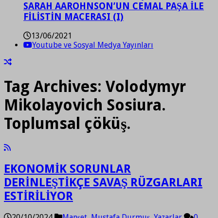
SARAH AAROHNSON’UN CEMAL PAŞA İLE
FİLİSTİN MACERASI (I)
13/06/2021
Youtube ve Sosyal Medya Yayınları
Tag Archives:
Volodymyr
Mikolayovich Sosiura.
Toplumsal çöküş.
EKONOMİK SORUNLAR
DERİNLEŞTİKÇE SAVAŞ RÜZGARLARI
ESTİRİLİYOR
20/10/2024
Manşet
,
Mustafa Durmuş
,
Yazarlar
0