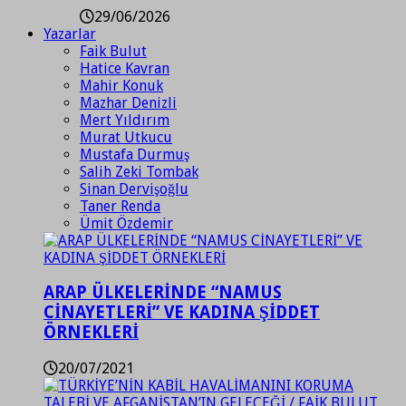
29/06/2026
Yazarlar
Faik Bulut
Hatice Kavran
Mahir Konuk
Mazhar Denizli
Mert Yıldırım
Murat Utkucu
Mustafa Durmuş
Salih Zeki Tombak
Sinan Dervişoğlu
Taner Renda
Ümit Özdemir
ARAP ÜLKELERİNDE “NAMUS
CİNAYETLERİ” VE KADINA ŞİDDET
ÖRNEKLERİ
20/07/2021