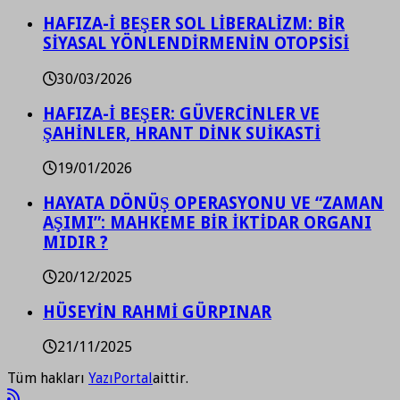
HAFIZA-İ BEŞER SOL LİBERALİZM: BİR
SİYASAL YÖNLENDİRMENİN OTOPSİSİ
30/03/2026
HAFIZA-İ BEŞER: GÜVERCİNLER VE
ŞAHİNLER, HRANT DİNK SUİKASTİ
19/01/2026
HAYATA DÖNÜŞ OPERASYONU VE “ZAMAN
AŞIMI”: MAHKEME BİR İKTİDAR ORGANI
MIDIR ?
20/12/2025
HÜSEYİN RAHMİ GÜRPINAR
21/11/2025
Tüm hakları
YazıPortal
aittir.