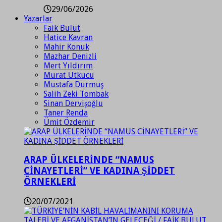
29/06/2026
Yazarlar
Faik Bulut
Hatice Kavran
Mahir Konuk
Mazhar Denizli
Mert Yıldırım
Murat Utkucu
Mustafa Durmuş
Salih Zeki Tombak
Sinan Dervişoğlu
Taner Renda
Ümit Özdemir
ARAP ÜLKELERİNDE “NAMUS
CİNAYETLERİ” VE KADINA ŞİDDET
ÖRNEKLERİ
20/07/2021