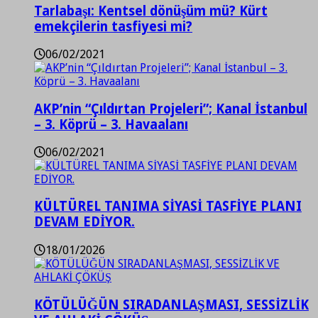
Tarlabaşı: Kentsel dönüşüm mü? Kürt
emekçilerin tasfiyesi mi?
06/02/2021
AKP’nin “Çıldırtan Projeleri”; Kanal İstanbul
– 3. Köprü – 3. Havaalanı
06/02/2021
KÜLTÜREL TANIMA SİYASİ TASFİYE PLANI
DEVAM EDİYOR.
18/01/2026
KÖTÜLÜĞÜN SIRADANLAŞMASI, SESSİZLİK