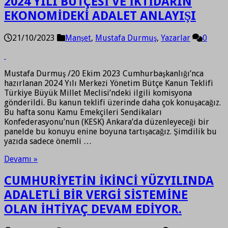
2024 YILI BÜTÇESİ VE İKTİDARIN
EKONOMİDEKİ ADALET ANLAYIŞI
21/10/2023
Manşet
,
Mustafa Durmuş
,
Yazarlar
0
Mustafa Durmuş /20 Ekim 2023 Cumhurbaşkanlığı’nca
hazırlanan 2024 Yılı Merkezi Yönetim Bütçe Kanun Teklifi
Türkiye Büyük Millet Meclisi’ndeki ilgili komisyona
gönderildi. Bu kanun teklifi üzerinde daha çok konuşacağız.
Bu hafta sonu Kamu Emekçileri Sendikaları
Konfederasyonu’nun (KESK) Ankara’da düzenleyeceği bir
panelde bu konuyu enine boyuna tartışacağız. Şimdilik bu
yazıda sadece önemli …
Devamı »
CUMHURİYETİN İKİNCİ YÜZYILINDA
ADALETLİ BİR VERGİ SİSTEMİNE
OLAN İHTİYAÇ DEVAM EDİYOR.