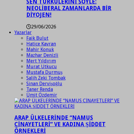
SEN TÜRKÜLERİNİ SÖYLE:
NEOLİBERAL ZAMANLARDA BİR
DİYOJEN!
29/06/2026
Yazarlar
Faik Bulut
Hatice Kavran
Mahir Konuk
Mazhar Denizli
Mert Yıldırım
Murat Utkucu
Mustafa Durmuş
Salih Zeki Tombak
Sinan Dervişoğlu
Taner Renda
Ümit Özdemir
ARAP ÜLKELERİNDE “NAMUS
CİNAYETLERİ” VE KADINA ŞİDDET
ÖRNEKLERİ