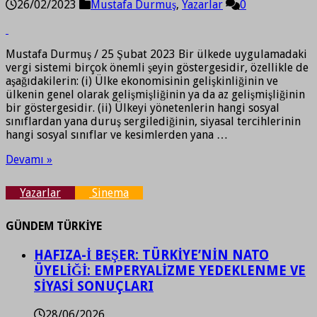
26/02/2023
Mustafa Durmuş
,
Yazarlar
0
Mustafa Durmuş / 25 Şubat 2023 Bir ülkede uygulamadaki
vergi sistemi birçok önemli şeyin göstergesidir, özellikle de
aşağıdakilerin: (i) Ülke ekonomisinin gelişkinliğinin ve
ülkenin genel olarak gelişmişliğinin ya da az gelişmişliğinin
bir göstergesidir. (ii) Ülkeyi yönetenlerin hangi sosyal
sınıflardan yana duruş sergilediğinin, siyasal tercihlerinin
hangi sosyal sınıflar ve kesimlerden yana …
Devamı »
Yazarlar
Sinema
GÜNDEM TÜRKİYE
HAFIZA-İ BEŞER: TÜRKİYE’NİN NATO
ÜYELİĞİ: EMPERYALİZME YEDEKLENME VE
SİYASİ SONUÇLARI
28/06/2026