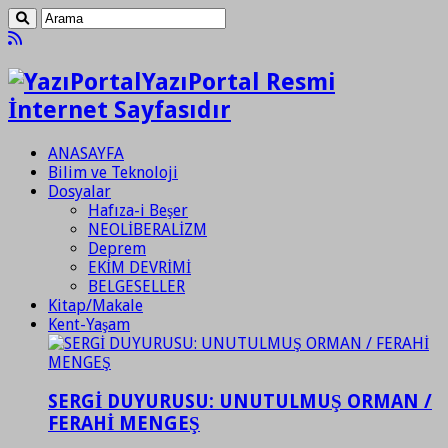
YazıPortal Resmi
İnternet Sayfasıdır
ANASAYFA
Bilim ve Teknoloji
Dosyalar
Hafıza-i Beşer
NEOLİBERALİZM
Deprem
EKİM DEVRİMİ
BELGESELLER
Kitap/Makale
Kent-Yaşam
SERGİ DUYURUSU: UNUTULMUŞ ORMAN /
FERAHİ MENGEŞ