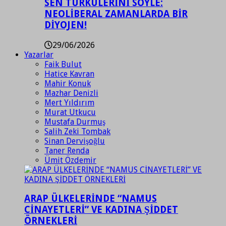
SEN TÜRKÜLERİNİ SÖYLE:
NEOLİBERAL ZAMANLARDA BİR
DİYOJEN!
29/06/2026
Yazarlar
Faik Bulut
Hatice Kavran
Mahir Konuk
Mazhar Denizli
Mert Yıldırım
Murat Utkucu
Mustafa Durmuş
Salih Zeki Tombak
Sinan Dervişoğlu
Taner Renda
Ümit Özdemir
ARAP ÜLKELERİNDE “NAMUS
CİNAYETLERİ” VE KADINA ŞİDDET
ÖRNEKLERİ