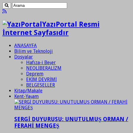
YazıPortal Resmi
İnternet Sayfasıdır
ANASAYFA
Bilim ve Teknoloji
Dosyalar
Hafıza-i Beşer
NEOLİBERALİZM
Deprem
EKİM DEVRİMİ
BELGESELLER
Kitap/Makale
Kent-Yaşam
SERGİ DUYURUSU: UNUTULMUŞ ORMAN /
FERAHİ MENGEŞ