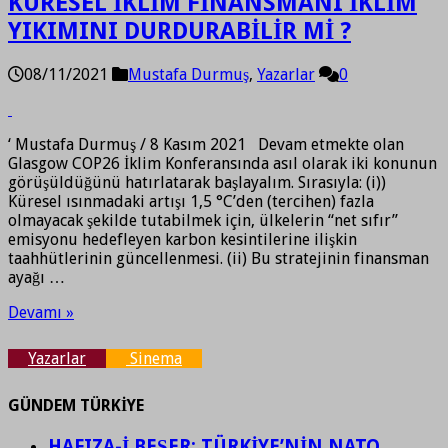
KÜRESEL İKLİM FİNANSMANI İKLİM
YIKIMINI DURDURABİLİR Mİ ?
08/11/2021
Mustafa Durmuş
,
Yazarlar
0
‘ Mustafa Durmuş / 8 Kasım 2021 Devam etmekte olan
Glasgow COP26 İklim Konferansında asıl olarak iki konunun
görüşüldüğünü hatırlatarak başlayalım. Sırasıyla: (i))
Küresel ısınmadaki artışı 1,5 °C’den (tercihen) fazla
olmayacak şekilde tutabilmek için, ülkelerin “net sıfır”
emisyonu hedefleyen karbon kesintilerine ilişkin
taahhütlerinin güncellenmesi. (ii) Bu stratejinin finansman
ayağı …
Devamı »
Yazarlar
Sinema
GÜNDEM TÜRKİYE
HAFIZA-İ BEŞER: TÜRKİYE’NİN NATO