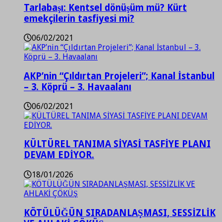
Tarlabaşı: Kentsel dönüşüm mü? Kürt
emekçilerin tasfiyesi mi?
06/02/2021
AKP’nin “Çıldırtan Projeleri”; Kanal İstanbul
– 3. Köprü – 3. Havaalanı
06/02/2021
KÜLTÜREL TANIMA SİYASİ TASFİYE PLANI
DEVAM EDİYOR.
18/01/2026
KÖTÜLÜĞÜN SIRADANLAŞMASI, SESSİZLİK