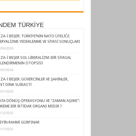
NDEM TÜRKİYE
ZA-İ BEŞER: TÜRKİYE’NİN NATO ÜYELİĞİ:
ERYALİZME YEDEKLENME VE SİYASİ SONUÇLARI
/06/2026
ZA-İ BEŞER SOL LİBERALİZM: BİR SİYASAL
LENDİRMENİN OTOPSİSİ
/03/2026
ZA-İ BEŞER: GÜVERCİNLER VE ŞAHİNLER,
NT DİNK SUİKASTİ
/01/2026
ATA DÖNÜŞ OPERASYONU VE “ZAMAN AŞIMI”:
KEME BİR İKTİDAR ORGANI MIDIR ?
/12/2025
EYİN RAHMİ GÜRPINAR
/11/2025