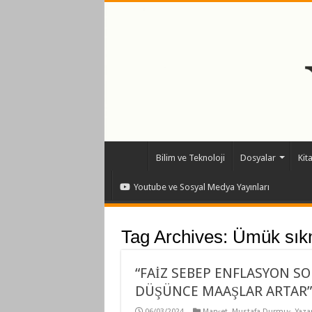
Bilim ve Teknoloji
Dosyalar
Kit
Youtube ve Sosyal Medya Yayınları
Tag Archives:
Ümük sık
“FAİZ SEBEP ENFLASYON S
DÜŞÜNCE MAAŞLAR ARTAR” T
06/03/2024
Manşet
,
Mustafa Durmuş
,
Yazar