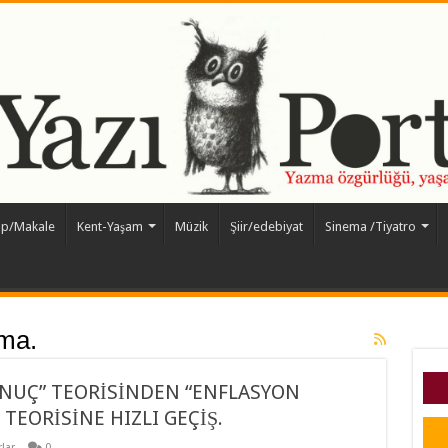
ap/Makale
Kent-Yaşam
Müzik
Şiir/edebiyat
Sinema /Tiyatro
ma.
ONUÇ” TEORİSİNDEN “ENFLASYON
EORİSİNE HIZLI GEÇİŞ.
lar
0