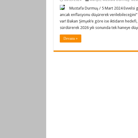
Mustafa Durmuş / 5 Mart 2024 Evvelsi
ancak enflasyonu düşürerek verilebileceğini”
var! Bakan Şimşek’e göre ise iktidarın hedefi, 
sürdürerek 2026 yılı sonunda tek haneye düş
Devamı »