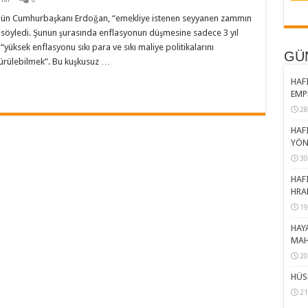
 gün Cumhurbaşkanı Erdoğan, “emekliye istenen seyyanen zammın
 söyledi. Şunun şurasında enflasyonun düşmesine sadece 3 yıl
“yüksek enflasyonu sıkı para ve sıkı maliye politikalarını
GÜ
ürülebilmek”. Bu kuşkusuz …
HAFI
EMP
28
HAFI
YÖN
30
HAFI
HRA
19
HAY
MAH
20
HÜS
21