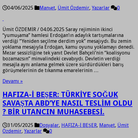
04/06/2025
Manşet
,
Ümit Özdemir
,
Yazarlar
0
Ümit ÖZDEMİR / 04.06.2025 Saray rejiminin ikinci
“yumuşama” hamlesi Erdoğan’ın adaylık tartışmalarına
verdiği “Yeniden seçilme derdim yok” mesajıydı. Bu zemin
yoklama mesajıyla Erdoğan, kamu oyunu yoklamayı denedi.
Mezar sessizliğine tek yanıt Devlet Bahçeli’nin “koalisyonu
bozamazsın” minvalindeki cevabıydı. Devletin verdiği
mesajla aynı anlama gelmek üzere sürdürdükleri barış
görüşmelerinin de tıkanma emarelerinin …
Devamı »
HAFIZA-İ BEŞER: TÜRKİYE SOĞUK
SAVAŞTA ABD’YE NASIL TESLİM OLDU
? BİR UTANCIN MUHASEBESİ.
31/05/2025
Dosyalar
,
HAFIZA-İ BEŞER
,
Manşet
,
Ümit
Özdemir
,
Yazarlar
0