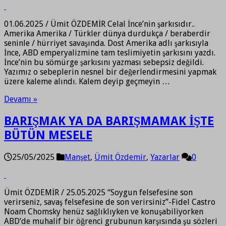
01.06.2025 / Ümit ÖZDEMİR Celal İnce’nin şarkısıdır..
Amerika Amerika / Türkler dünya durdukça / beraberdir
seninle / hürriyet savaşında. Dost Amerika adlı şarkısıyla
İnce, ABD emperyalizmine tam teslimiyetin şarkısını yazdı.
İnce’nin bu sömürge şarkısını yazması sebepsiz değildi.
Yazımız o sebeplerin nesnel bir değerlendirmesini yapmak
üzere kaleme alındı. Kalem deyip geçmeyin …
Devamı »
BARIŞMAK YA DA BARIŞMAMAK İŞTE
BÜTÜN MESELE
25/05/2025
Manşet
,
Ümit Özdemir
,
Yazarlar
0
Ümit ÖZDEMİR / 25.05.2025 “Soygun felsefesine son
verirseniz, savaş felsefesine de son verirsiniz”-Fidel Castro
Noam Chomsky henüz sağlıklıyken ve konuşabiliyorken
ABD’de muhalif bir öğrenci grubunun karşısında şu sözleri