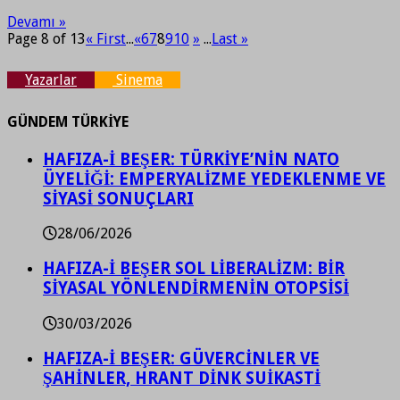
Devamı »
Page 8 of 13
« First
...
«
6
7
8
9
10
»
...
Last »
Yazarlar
Sinema
GÜNDEM TÜRKİYE
HAFIZA-İ BEŞER: TÜRKİYE’NİN NATO
ÜYELİĞİ: EMPERYALİZME YEDEKLENME VE
SİYASİ SONUÇLARI
28/06/2026
HAFIZA-İ BEŞER SOL LİBERALİZM: BİR
SİYASAL YÖNLENDİRMENİN OTOPSİSİ
30/03/2026
HAFIZA-İ BEŞER: GÜVERCİNLER VE
ŞAHİNLER, HRANT DİNK SUİKASTİ