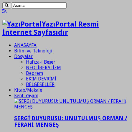
YazıPortal Resmi
İnternet Sayfasıdır
ANASAYFA
Bilim ve Teknoloji
Dosyalar
Hafıza-i Beşer
NEOLİBERALİZM
Deprem
EKİM DEVRİMİ
BELGESELLER
Kitap/Makale
Kent-Yaşam
SERGİ DUYURUSU: UNUTULMUŞ ORMAN /
FERAHİ MENGEŞ