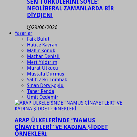
SEN TÜRKÜLERİNİ SÖYLE:
NEOLİBERAL ZAMANLARDA BİR
DİYOJEN!
29/06/2026
Yazarlar
Faik Bulut
Hatice Kavran
Mahir Konuk
Mazhar Denizli
Mert Yıldırım
Murat Utkucu
Mustafa Durmuş
Salih Zeki Tombak
Sinan Dervişoğlu
Taner Renda
Ümit Özdemir
ARAP ÜLKELERİNDE “NAMUS
CİNAYETLERİ” VE KADINA ŞİDDET
ÖRNEKLERİ