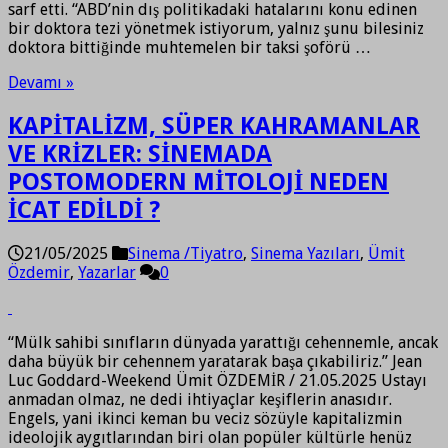
sarf etti. “ABD’nin dış politikadaki hatalarını konu edinen
bir doktora tezi yönetmek istiyorum, yalnız şunu bilesiniz
doktora bittiğinde muhtemelen bir taksi şoförü …
Devamı »
KAPİTALİZM, SÜPER KAHRAMANLAR
VE KRİZLER: SİNEMADA
POSTOMODERN MİTOLOJİ NEDEN
İCAT EDİLDİ ?
21/05/2025
Sinema /Tiyatro
,
Sinema Yazıları
,
Ümit
Özdemir
,
Yazarlar
0
“Mülk sahibi sınıfların dünyada yarattığı cehennemle, ancak
daha büyük bir cehennem yaratarak başa çıkabiliriz.” Jean
Luc Goddard-Weekend Ümit ÖZDEMİR / 21.05.2025 Ustayı
anmadan olmaz, ne dedi ihtiyaçlar keşiflerin anasıdır.
Engels, yani ikinci keman bu veciz sözüyle kapitalizmin
ideolojik aygıtlarından biri olan popüler kültürle henüz