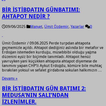
BİR İSTİBDATIN GÜNBATIMI:
AHTAPOT NEDİR ?
09/06/2025
Manşet
,
Ümit Özdemir
,
Yazarlar
0
Ümit Özdemir / 09.06.2025 Perde turpdan ahtapota
geçmemizle açıldı. Ahtapot dediğiniz aslında bir metafor ve
Erdoğan istemeden kurduğu, müsebbibi olduğu yağma
düzenini eşsiz bir biçimde tanımladı. Ahtapot henüz
yavruyken yani küçükken ahtapota ahtapot diyemese de
tanımını yapan CHP’li Aykut Erdoğdu, kömüre bile muhtaç
bırakılan yoksul ve sefalet girdabına sokulan halkımızın …
Devamı »
BİR İSTİBDATIN GÜN BATIMI 2:
MEDUSA’NIN SALI’NDAN
İZLENİMLER.