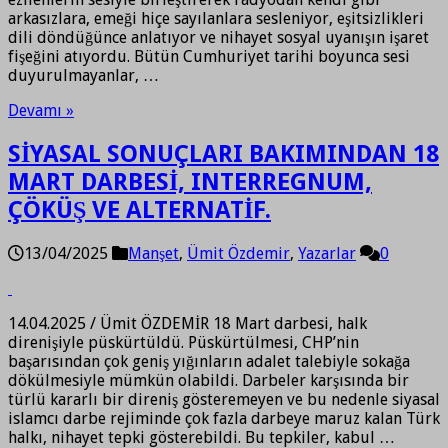
arkasızlara, emeği hiçe sayılanlara sesleniyor, eşitsizlikleri
dili döndüğünce anlatıyor ve nihayet sosyal uyanışın işaret
fişeğini atıyordu. Bütün Cumhuriyet tarihi boyunca sesi
duyurulmayanlar, …
Devamı »
SİYASAL SONUÇLARI BAKIMINDAN 18
MART DARBESİ, INTERREGNUM,
ÇÖKÜŞ VE ALTERNATİF.
13/04/2025
Manşet
,
Ümit Özdemir
,
Yazarlar
0
14.04.2025 / Ümit ÖZDEMİR 18 Mart darbesi, halk
direnişiyle püskürtüldü. Püskürtülmesi, CHP’nin
başarısından çok geniş yığınların adalet talebiyle sokağa
dökülmesiyle mümkün olabildi. Darbeler karşısında bir
türlü kararlı bir direniş gösteremeyen ve bu nedenle siyasal
islamcı darbe rejiminde çok fazla darbeye maruz kalan Türk
halkı, nihayet tepki gösterebildi. Bu tepkiler, kabul …