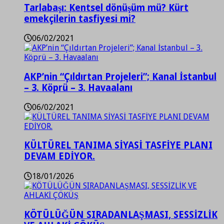
Tarlabaşı: Kentsel dönüşüm mü? Kürt
emekçilerin tasfiyesi mi?
06/02/2021
AKP’nin “Çıldırtan Projeleri”; Kanal İstanbul
– 3. Köprü – 3. Havaalanı
06/02/2021
KÜLTÜREL TANIMA SİYASİ TASFİYE PLANI
DEVAM EDİYOR.
18/01/2026
KÖTÜLÜĞÜN SIRADANLAŞMASI, SESSİZLİK