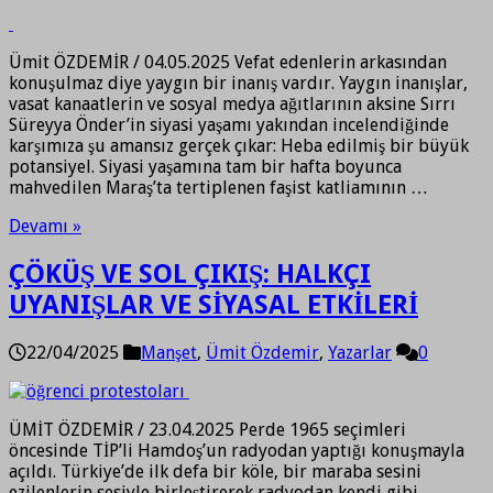
Ümit ÖZDEMİR / 04.05.2025 Vefat edenlerin arkasından
konuşulmaz diye yaygın bir inanış vardır. Yaygın inanışlar,
vasat kanaatlerin ve sosyal medya ağıtlarının aksine Sırrı
Süreyya Önder’in siyasi yaşamı yakından incelendiğinde
karşımıza şu amansız gerçek çıkar: Heba edilmiş bir büyük
potansiyel. Siyasi yaşamına tam bir hafta boyunca
mahvedilen Maraş’ta tertiplenen faşist katliamının …
Devamı »
ÇÖKÜŞ VE SOL ÇIKIŞ: HALKÇI
UYANIŞLAR VE SİYASAL ETKİLERİ
22/04/2025
Manşet
,
Ümit Özdemir
,
Yazarlar
0
ÜMİT ÖZDEMİR / 23.04.2025 Perde 1965 seçimleri
öncesinde TİP’li Hamdoş’un radyodan yaptığı konuşmayla
açıldı. Türkiye’de ilk defa bir köle, bir maraba sesini
ezilenlerin sesiyle birleştirerek radyodan kendi gibi