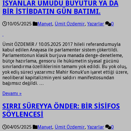
İSYANLAR UMUDU BÜYÜTÜR YA DA
BİR İSTİBDATIN GÜN BATIMI.
10/05/2025
Manşet
,
Ümit Özdemir
,
Yazarlar
0
Ümit ÖZDEMİR / 10.05.2025 2017 hileli referandumuyla
kabul edilen Anayasa ile parlamenter sistem çökertildi.
Parlamentonun klasik burjuva manada denge-denetleme,
bütçe hazırlama, gensoru ile hükümetin siyasal gücünü
sınırlandırma özelliklerinin tamamı yok edildi. Bu yok oluş,
yok ediş süreci yazarımız Mahir Konuk’un işaret ettiği üzere,
neoliberal kapitalizmin yeni saldırı manifestosundan
bağımsız değildi. …
Devamı »
SIRRI SÜREYYA ÖNDER: BİR SİSİFOS
SÖYLENCESİ
04/05/2025
Manşet
,
Ümit Özdemir
,
Yazarlar
0