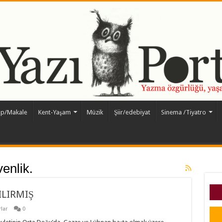
ap/Makale
Kent-Yaşam
Müzik
Şiir/edebiyat
Sinema /Tiyatro
enlik.
ILIRMIŞ
lar
0