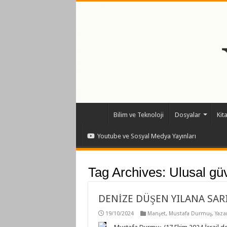
Bilim ve Teknoloji
Dosyalar
Kit
Youtube ve Sosyal Medya Yayınları
Tag Archives:
Ulusal güv
DENİZE DÜŞEN YILANA SAR
19/10/2024
Manşet
,
Mustafa Durmuş
,
Yazar