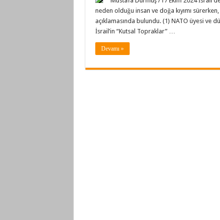
Mustafa Durmuş /17 Ekim 2024 İsrail d
neden olduğu insan ve doğa kıyımı sürerken, s
açıklamasında bulundu. (1) NATO üyesi ve dün
İsrail’in “Kutsal Topraklar” …
Devamı »