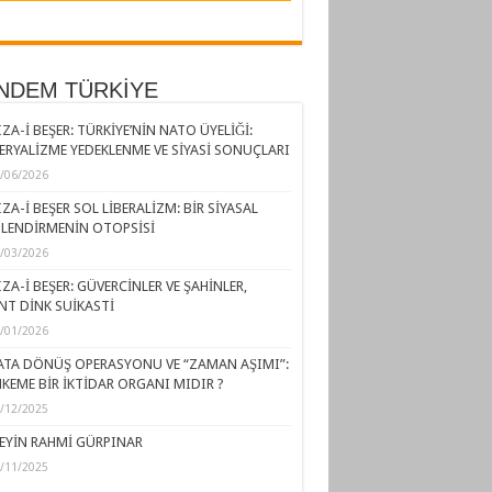
NDEM TÜRKİYE
ZA-İ BEŞER: TÜRKİYE’NİN NATO ÜYELİĞİ:
ERYALİZME YEDEKLENME VE SİYASİ SONUÇLARI
/06/2026
ZA-İ BEŞER SOL LİBERALİZM: BİR SİYASAL
LENDİRMENİN OTOPSİSİ
/03/2026
ZA-İ BEŞER: GÜVERCİNLER VE ŞAHİNLER,
NT DİNK SUİKASTİ
/01/2026
ATA DÖNÜŞ OPERASYONU VE “ZAMAN AŞIMI”:
KEME BİR İKTİDAR ORGANI MIDIR ?
/12/2025
EYİN RAHMİ GÜRPINAR
/11/2025