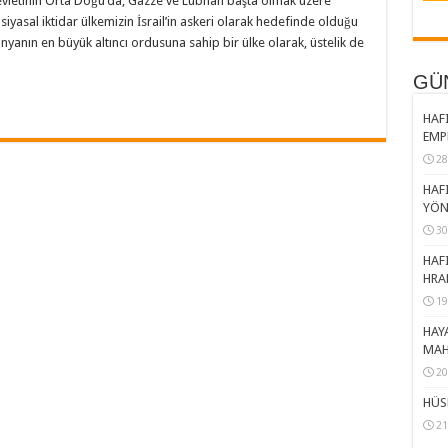
evletinin Orta Doğu’da, Gazze ve Lübnan başta olmak üzere
iyasal iktidar ülkemizin İsrail’in askeri olarak hedefinde olduğu
yanın en büyük altıncı ordusuna sahip bir ülke olarak, üstelik de
GÜ
HAFI
EMP
28
HAFI
YÖN
30
HAFI
HRA
19
HAY
MAH
20
HÜS
21