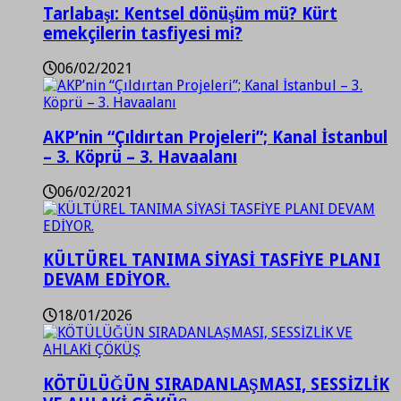
Tarlabaşı: Kentsel dönüşüm mü? Kürt
emekçilerin tasfiyesi mi?
06/02/2021
AKP’nin “Çıldırtan Projeleri”; Kanal İstanbul
– 3. Köprü – 3. Havaalanı
06/02/2021
KÜLTÜREL TANIMA SİYASİ TASFİYE PLANI
DEVAM EDİYOR.
18/01/2026
KÖTÜLÜĞÜN SIRADANLAŞMASI, SESSİZLİK