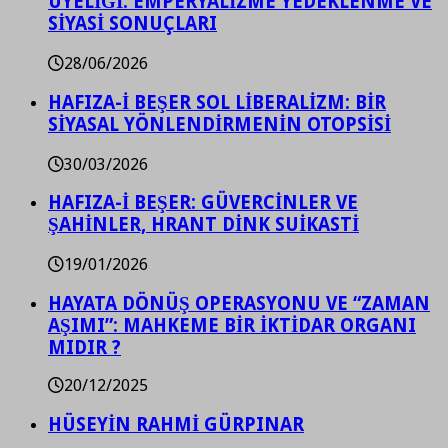
ÜYELİĞİ: EMPERYALİZME YEDEKLENME VE
SİYASİ SONUÇLARI
28/06/2026
HAFIZA-İ BEŞER SOL LİBERALİZM: BİR
SİYASAL YÖNLENDİRMENİN OTOPSİSİ
30/03/2026
HAFIZA-İ BEŞER: GÜVERCİNLER VE
ŞAHİNLER, HRANT DİNK SUİKASTİ
19/01/2026
HAYATA DÖNÜŞ OPERASYONU VE “ZAMAN
AŞIMI”: MAHKEME BİR İKTİDAR ORGANI
MIDIR ?
20/12/2025
HÜSEYİN RAHMİ GÜRPINAR