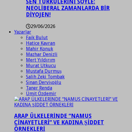
SEN TÜRKÜLERİNİ SÖYLE:
NEOLİBERAL ZAMANLARDA BİR
DİYOJEN!
29/06/2026
Yazarlar
Faik Bulut
Hatice Kavran
Mahir Konuk
Mazhar Denizli
Mert Yıldırım
Murat Utkucu
Mustafa Durmuş
Salih Zeki Tombak
Sinan Dervişoğlu
Taner Renda
Ümit Özdemir
ARAP ÜLKELERİNDE “NAMUS
CİNAYETLERİ” VE KADINA ŞİDDET
ÖRNEKLERİ