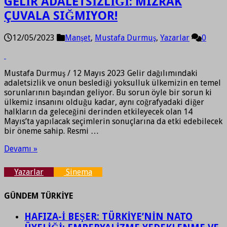
GELİR ADALETSİZLİĞİ: MIZRAK
ÇUVALA SIĞMIYOR!
12/05/2023
Manşet
,
Mustafa Durmuş
,
Yazarlar
0
Mustafa Durmuş / 12 Mayıs 2023 Gelir dağılımındaki
adaletsizlik ve onun beslediği yoksulluk ülkemizin en temel
sorunlarının başından geliyor. Bu sorun öyle bir sorun ki
ülkemiz insanını olduğu kadar, aynı coğrafyadaki diğer
halkların da geleceğini derinden etkileyecek olan 14
Mayıs’ta yapılacak seçimlerin sonuçlarına da etki edebilecek
bir öneme sahip. Resmi …
Devamı »
Yazarlar
Sinema
GÜNDEM TÜRKİYE
HAFIZA-İ BEŞER: TÜRKİYE’NİN NATO