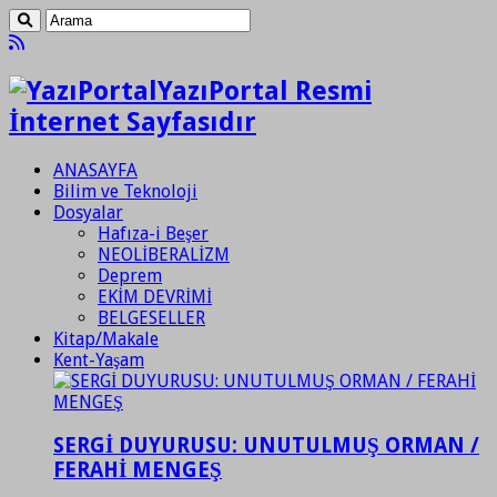
YazıPortal Resmi
İnternet Sayfasıdır
ANASAYFA
Bilim ve Teknoloji
Dosyalar
Hafıza-i Beşer
NEOLİBERALİZM
Deprem
EKİM DEVRİMİ
BELGESELLER
Kitap/Makale
Kent-Yaşam
SERGİ DUYURUSU: UNUTULMUŞ ORMAN /
FERAHİ MENGEŞ