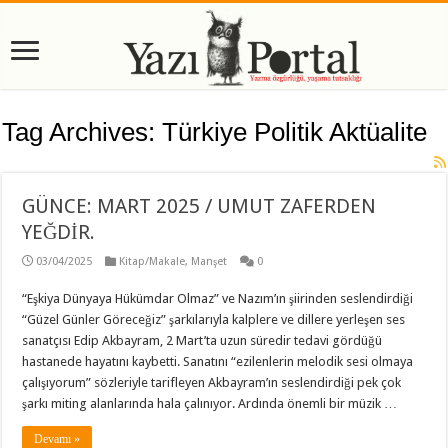
Tag Archives:
Türkiye Politik Aktüalite
GÜNCE: MART 2025 / UMUT ZAFERDEN
YEĞDİR.
03/04/2025
Kitap/Makale
,
Manşet
0
“Eşkiya Dünyaya Hükümdar Olmaz” ve Nazım’ın şiirinden seslendirdiği
“Güzel Günler Göreceğiz” şarkılarıyla kalplere ve dillere yerleşen ses
sanatçısı Edip Akbayram, 2 Mart’ta uzun süredir tedavi gördüğü
hastanede hayatını kaybetti. Sanatını “ezilenlerin melodik sesi olmaya
çalışıyorum” sözleriyle tarifleyen Akbayram’ın seslendirdiği pek çok
şarkı miting alanlarında hala çalınıyor. Ardında önemli bir müzik …
Devamı »