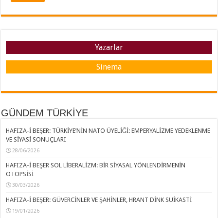
Yazarlar
Sinema
GÜNDEM TÜRKİYE
HAFIZA-İ BEŞER: TÜRKİYE’NİN NATO ÜYELİĞİ: EMPERYALİZME YEDEKLENME
VE SİYASİ SONUÇLARI
28/06/2026
HAFIZA-İ BEŞER SOL LİBERALİZM: BİR SİYASAL YÖNLENDİRMENİN
OTOPSİSİ
30/03/2026
HAFIZA-İ BEŞER: GÜVERCİNLER VE ŞAHİNLER, HRANT DİNK SUİKASTİ
19/01/2026