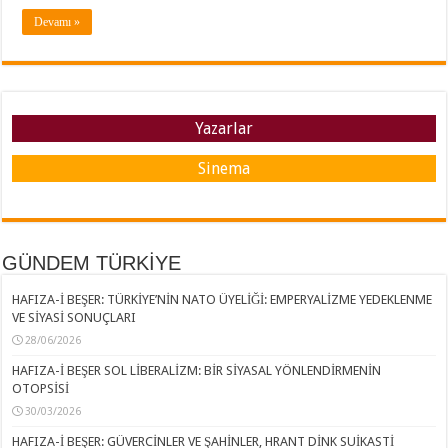
Devamı »
Yazarlar
Sinema
GÜNDEM TÜRKİYE
HAFIZA-İ BEŞER: TÜRKİYE’NİN NATO ÜYELİĞİ: EMPERYALİZME YEDEKLENME
VE SİYASİ SONUÇLARI
28/06/2026
HAFIZA-İ BEŞER SOL LİBERALİZM: BİR SİYASAL YÖNLENDİRMENİN
OTOPSİSİ
30/03/2026
HAFIZA-İ BEŞER: GÜVERCİNLER VE ŞAHİNLER, HRANT DİNK SUİKASTİ