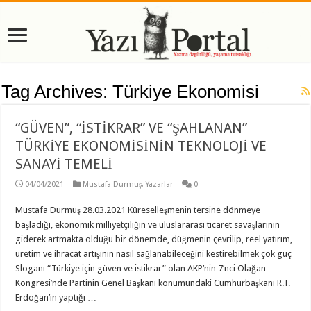
Tag Archives:
Türkiye Ekonomisi
“GÜVEN”, “İSTİKRAR” VE “ŞAHLANAN”
TÜRKİYE EKONOMİSİNİN TEKNOLOJİ VE
SANAYİ TEMELİ
04/04/2021
Mustafa Durmuş
,
Yazarlar
0
Mustafa Durmuş 28.03.2021 Küreselleşmenin tersine dönmeye
başladığı, ekonomik milliyetçiliğin ve uluslararası ticaret savaşlarının
giderek artmakta olduğu bir dönemde, düğmenin çevrilip, reel yatırım,
üretim ve ihracat artışının nasıl sağlanabileceğini kestirebilmek çok güç
Sloganı “Türkiye için güven ve istikrar” olan AKP’nin 7’nci Olağan
Kongresi’nde Partinin Genel Başkanı konumundaki Cumhurbaşkanı R.T.
Erdoğan’ın yaptığı …