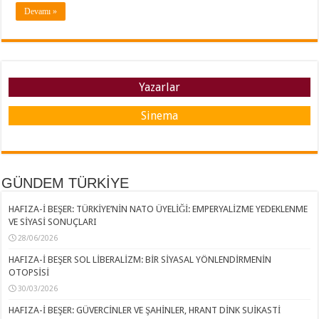
Devamı »
Yazarlar
Sinema
GÜNDEM TÜRKİYE
HAFIZA-İ BEŞER: TÜRKİYE’NİN NATO ÜYELİĞİ: EMPERYALİZME YEDEKLENME
VE SİYASİ SONUÇLARI
28/06/2026
HAFIZA-İ BEŞER SOL LİBERALİZM: BİR SİYASAL YÖNLENDİRMENİN
OTOPSİSİ
30/03/2026
HAFIZA-İ BEŞER: GÜVERCİNLER VE ŞAHİNLER, HRANT DİNK SUİKASTİ