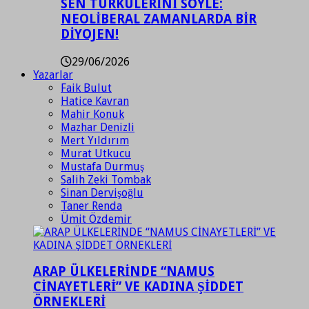
SEN TÜRKÜLERİNİ SÖYLE:
NEOLİBERAL ZAMANLARDA BİR
DİYOJEN!
29/06/2026
Yazarlar
Faik Bulut
Hatice Kavran
Mahir Konuk
Mazhar Denizli
Mert Yıldırım
Murat Utkucu
Mustafa Durmuş
Salih Zeki Tombak
Sinan Dervişoğlu
Taner Renda
Ümit Özdemir
ARAP ÜLKELERİNDE “NAMUS
CİNAYETLERİ” VE KADINA ŞİDDET
ÖRNEKLERİ