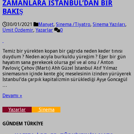
ZAMANLARA İSTANBUL’DAN BİR
BAKIŞ
30/01/2021
Manşet
,
Sinema /Tiyatro
,
Sinema Yazıları
,
Ümit Özdemir
,
Yazarlar
0
Temiz bir yürekten kopan bir çağrıda neden keder tınısı
duydum ? Neden acıyla burkuldu yüreğim ? Eğer bir gün
hayatım sana gerekecek olursa gel ve al onu / Anton
Pavloviç Çehov (Martı) Ahh Güzel İstanbul Atıf Yılmaz
sinemasının içinde kente göç meselesinin izinden yürüyerek
İstanbul’da çarpık kapitalizmin sürüklediği Ayşe Goncagül
…
Devamı »
Yazarlar
Sinema
GÜNDEM TÜRKİYE