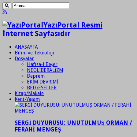
YazıPortal Resmi
İnternet Sayfasıdır
ANASAYFA
Bilim ve Teknoloji
Dosyalar
Hafıza-i Beşer
NEOLİBERALİZM
Deprem
EKİM DEVRİMİ
BELGESELLER
Kitap/Makale
Kent-Yaşam
SERGİ DUYURUSU: UNUTULMUŞ ORMAN /
FERAHİ MENGEŞ