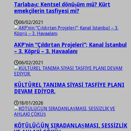
Tarlabaşı: Kentsel dönüşüm mü? Kürt
emekçilerin tasfiyesi mi?
06/02/2021
AKP’nin “Çıldırtan Projeleri”; Kanal İstanbul
– 3. Köprü – 3. Havaalanı
06/02/2021
KÜLTÜREL TANIMA SİYASİ TASFİYE PLANI
DEVAM EDİYOR.
18/01/2026
KÖTÜLÜĞÜN SIRADANLAŞMASI, SESSİZLİK