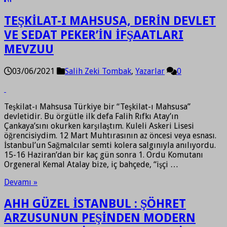
TEŞKİLAT-I MAHSUSA, DERİN DEVLET
VE SEDAT PEKER’İN İFŞAATLARI
MEVZUU
03/06/2021
Salih Zeki Tombak
,
Yazarlar
0
Teşkilat-ı Mahsusa Türkiye bir “Teşkilat-ı Mahsusa”
devletidir. Bu örgütle ilk defa Falih Rıfkı Atay’ın
Çankaya’sını okurken karşılaştım. Kuleli Askeri Lisesi
öğrencisiydim. 12 Mart Muhtırasının az öncesi veya esnası.
İstanbul’un Sağmalcılar semti kolera salgınıyla anılıyordu.
15-16 Haziran’dan bir kaç gün sonra 1. Ordu Komutanı
Orgeneral Kemal Atalay bize, iç bahçede, “işçi …
Devamı »
AHH GÜZEL İSTANBUL : ŞÖHRET
ARZUSUNUN PEŞİNDEN MODERN