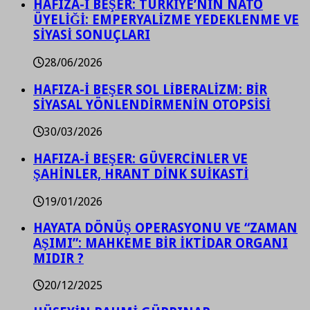
HAFIZA-İ BEŞER: TÜRKİYE’NİN NATO
ÜYELİĞİ: EMPERYALİZME YEDEKLENME VE
SİYASİ SONUÇLARI
28/06/2026
HAFIZA-İ BEŞER SOL LİBERALİZM: BİR
SİYASAL YÖNLENDİRMENİN OTOPSİSİ
30/03/2026
HAFIZA-İ BEŞER: GÜVERCİNLER VE
ŞAHİNLER, HRANT DİNK SUİKASTİ
19/01/2026
HAYATA DÖNÜŞ OPERASYONU VE “ZAMAN
AŞIMI”: MAHKEME BİR İKTİDAR ORGANI
MIDIR ?
20/12/2025