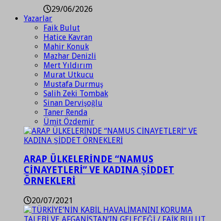
29/06/2026
Yazarlar
Faik Bulut
Hatice Kavran
Mahir Konuk
Mazhar Denizli
Mert Yıldırım
Murat Utkucu
Mustafa Durmuş
Salih Zeki Tombak
Sinan Dervişoğlu
Taner Renda
Ümit Özdemir
ARAP ÜLKELERİNDE “NAMUS
CİNAYETLERİ” VE KADINA ŞİDDET
ÖRNEKLERİ
20/07/2021