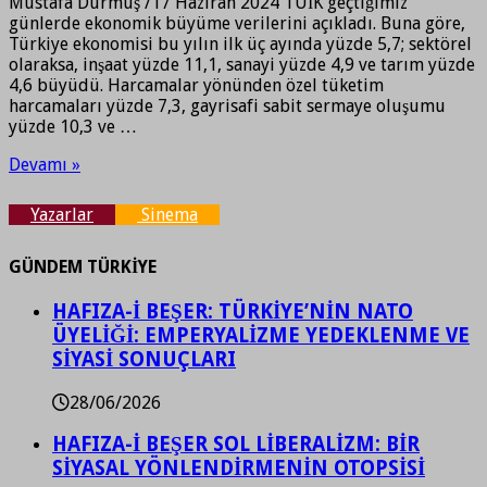
Mustafa Durmuş /17 Haziran 2024 TÜİK geçtiğimiz
günlerde ekonomik büyüme verilerini açıkladı. Buna göre,
Türkiye ekonomisi bu yılın ilk üç ayında yüzde 5,7; sektörel
olaraksa, inşaat yüzde 11,1, sanayi yüzde 4,9 ve tarım yüzde
4,6 büyüdü. Harcamalar yönünden özel tüketim
harcamaları yüzde 7,3, gayrisafi sabit sermaye oluşumu
yüzde 10,3 ve …
Devamı »
Yazarlar
Sinema
GÜNDEM TÜRKİYE
HAFIZA-İ BEŞER: TÜRKİYE’NİN NATO
ÜYELİĞİ: EMPERYALİZME YEDEKLENME VE
SİYASİ SONUÇLARI
28/06/2026
HAFIZA-İ BEŞER SOL LİBERALİZM: BİR
SİYASAL YÖNLENDİRMENİN OTOPSİSİ