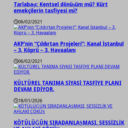
Tarlabaşı: Kentsel dönüşüm mü? Kürt
emekçilerin tasfiyesi mi?
06/02/2021
AKP’nin “Çıldırtan Projeleri”; Kanal İstanbul
– 3. Köprü – 3. Havaalanı
06/02/2021
KÜLTÜREL TANIMA SİYASİ TASFİYE PLANI
DEVAM EDİYOR.
18/01/2026
KÖTÜLÜĞÜN SIRADANLAŞMASI, SESSİZLİK