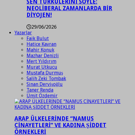
SEN TÜRKÜLERİNİ SÖYLE:
NEOLİBERAL ZAMANLARDA BİR
DİYOJEN!
29/06/2026
Yazarlar
Faik Bulut
Hatice Kavran
Mahir Konuk
Mazhar Denizli
Mert Yıldırım
Murat Utkucu
Mustafa Durmuş
Salih Zeki Tombak
Sinan Dervişoğlu
Taner Renda
Ümit Özdemir
ARAP ÜLKELERİNDE “NAMUS
CİNAYETLERİ” VE KADINA ŞİDDET
ÖRNEKLERİ