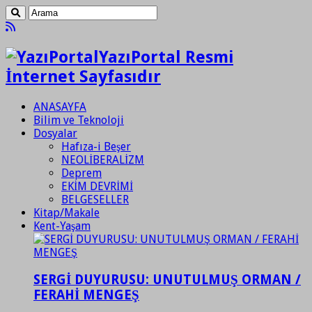
YazıPortal Resmi
İnternet Sayfasıdır
ANASAYFA
Bilim ve Teknoloji
Dosyalar
Hafıza-i Beşer
NEOLİBERALİZM
Deprem
EKİM DEVRİMİ
BELGESELLER
Kitap/Makale
Kent-Yaşam
SERGİ DUYURUSU: UNUTULMUŞ ORMAN /
FERAHİ MENGEŞ