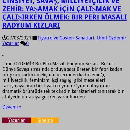
CİNSİYET, SAVAŞ, MİLLİYETÇİLİK VE
ZEHİR: YAŞAMAK İÇİN ÇALIŞMAK VE
ÇALIŞIRKEN ÖLMEK: BİR PERİ MASALI
RADYUM KIZLARI
27/03/2021
Tiyatro ve Gösteri Sanatlari
,
Ümit Özdemir
,
Yazarlar
0
Ümit ÖZDEMİR Bir Peri Masalı Radyum Kızları, Birinci
Dünya Savaşı sırasında orduya saat üreten bir fabrikadan
bir grup kadın emekçinin üzerinden kadın emeği,
milliyetçilik, feminizm, işçi sağlığı gibi meseleleri
tartışmaya açan bir tiyatro oyunu. Oyunu oluşturan
dramatik örüntüde tek tek kadın karakterleri tanıtarak bir
atölyede bir araya getiren yazar Karden …
Devamı »
Yazarlar
Sinema