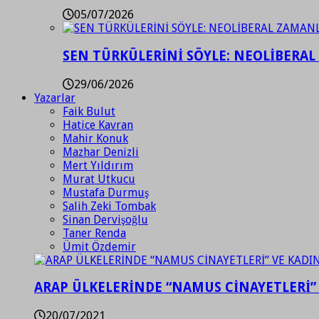
05/07/2026
SEN TÜRKÜLERİNİ SÖYLE: NEOLİBERAL
29/06/2026
Yazarlar
Faik Bulut
Hatice Kavran
Mahir Konuk
Mazhar Denizli
Mert Yıldırım
Murat Utkucu
Mustafa Durmuş
Salih Zeki Tombak
Sinan Dervişoğlu
Taner Renda
Ümit Özdemir
ARAP ÜLKELERİNDE “NAMUS CİNAYETLERİ”
20/07/2021