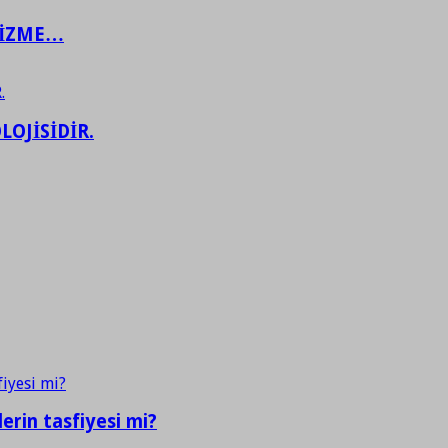
ŞİZME…
LOJİSİDİR.
erin tasfiyesi mi?