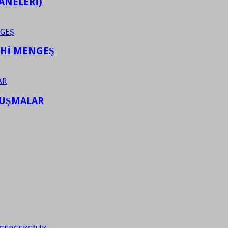
ANELERİ)
AHİ MENGEŞ
LUŞMALAR