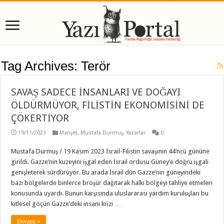
Tag Archives:
Terör
SAVAŞ SADECE İNSANLARI VE DOĞAYI
ÖLDÜRMÜYOR, FİLİSTİN EKONOMİSİNİ DE
ÇÖKERTİYOR
19/11/2023
Manşet
,
Mustafa Durmuş
,
Yazarlar
0
Mustafa Durmuş / 19 Kasım 2023 İsrail-Filistin savaşının 44’ncü gününe
girildi. Gazze’nin kuzeyini işgal eden İsrail ordusu Güney’e doğru işgali
genişleterek sürdürüyor. Bu arada İsrail dün Gazze’nin güneyindeki
bazı bölgelerde binlerce broşür dağıtarak halkı bölgeyi tahliye etmeleri
konusunda uyardı. Bunun karşısında uluslararası yardım kuruluşları bu
kitlesel göçün Gazze’deki insani krizi …
Devamı »