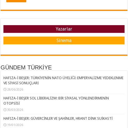
Yazarlar
Sinema
GÜNDEM TÜRKİYE
HAFIZA-İ BEŞER: TÜRKİYE’NİN NATO ÜYELİĞİ: EMPERYALİZME YEDEKLENME
VE SİYASİ SONUÇLARI
28/06/2026
HAFIZA-İ BEŞER SOL LİBERALİZM: BİR SİYASAL YÖNLENDİRMENİN
OTOPSİSİ
30/03/2026
HAFIZA-İ BEŞER: GÜVERCİNLER VE ŞAHİNLER, HRANT DİNK SUİKASTİ
19/01/2026