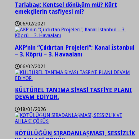
Tarlabaşı: Kentsel dönüşüm mü? Kürt
emekçilerin tasfiyesi mi?
06/02/2021
AKP’nin “Çıldırtan Projeleri”; Kanal İstanbul
– 3. Köprü – 3. Havaalanı
06/02/2021
KÜLTÜREL TANIMA SİYASİ TASFİYE PLANI
DEVAM EDİYOR.
18/01/2026
KÖTÜLÜĞÜN SIRADANLAŞMASI, SESSİZLİK