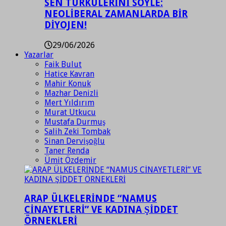
SEN TÜRKÜLERİNİ SÖYLE:
NEOLİBERAL ZAMANLARDA BİR
DİYOJEN!
29/06/2026
Yazarlar
Faik Bulut
Hatice Kavran
Mahir Konuk
Mazhar Denizli
Mert Yıldırım
Murat Utkucu
Mustafa Durmuş
Salih Zeki Tombak
Sinan Dervişoğlu
Taner Renda
Ümit Özdemir
ARAP ÜLKELERİNDE “NAMUS
CİNAYETLERİ” VE KADINA ŞİDDET
ÖRNEKLERİ