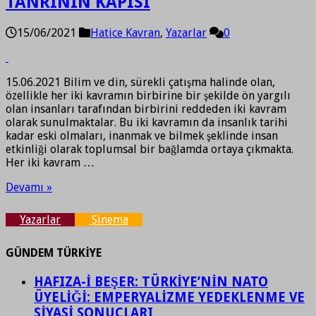
TANRININ KAPISI
15/06/2021
Hatice Kavran
,
Yazarlar
0
15.06.2021 Bilim ve din, sürekli çatışma halinde olan,
özellikle her iki kavramın birbirine bir şekilde ön yargılı
olan insanları tarafından birbirini reddeden iki kavram
olarak sunulmaktalar. Bu iki kavramın da insanlık tarihi
kadar eski olmaları, inanmak ve bilmek şeklinde insan
etkinliği olarak toplumsal bir bağlamda ortaya çıkmakta.
Her iki kavram …
Devamı »
Yazarlar
Sinema
GÜNDEM TÜRKİYE
HAFIZA-İ BEŞER: TÜRKİYE’NİN NATO
ÜYELİĞİ: EMPERYALİZME YEDEKLENME VE
SİYASİ SONUÇLARI