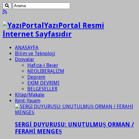
YazıPortal Resmi
İnternet Sayfasıdır
ANASAYFA
Bilim ve Teknoloji
Dosyalar
Hafıza-i Beşer
NEOLİBERALİZM
Deprem
EKİM DEVRİMİ
BELGESELLER
Kitap/Makale
Kent-Yaşam
SERGİ DUYURUSU: UNUTULMUŞ ORMAN /
FERAHİ MENGEŞ