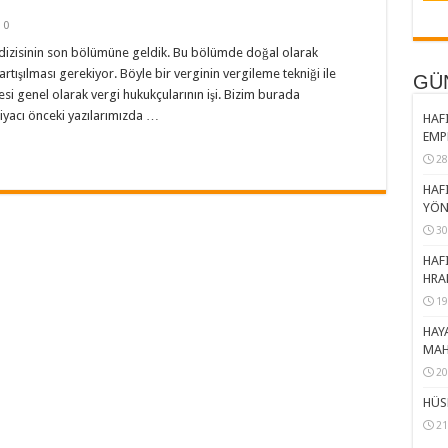
0
dizisinin son bölümüne geldik. Bu bölümde doğal olarak
 tartışılması gerekiyor. Böyle bir verginin vergileme tekniği ile
GÜ
lmesi genel olarak vergi hukukçularının işi. Bizim burada
tiyacı önceki yazılarımızda …
HAFI
EMP
28
HAFI
YÖN
30
HAFI
HRA
19
HAY
MAH
20
HÜS
21