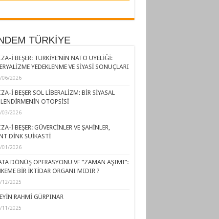
NDEM TÜRKİYE
ZA-İ BEŞER: TÜRKİYE’NİN NATO ÜYELİĞİ:
ERYALİZME YEDEKLENME VE SİYASİ SONUÇLARI
/06/2026
ZA-İ BEŞER SOL LİBERALİZM: BİR SİYASAL
LENDİRMENİN OTOPSİSİ
/03/2026
ZA-İ BEŞER: GÜVERCİNLER VE ŞAHİNLER,
NT DİNK SUİKASTİ
/01/2026
ATA DÖNÜŞ OPERASYONU VE “ZAMAN AŞIMI”:
KEME BİR İKTİDAR ORGANI MIDIR ?
/12/2025
EYİN RAHMİ GÜRPINAR
/11/2025