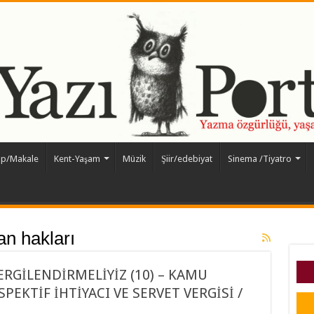
ap/Makale
Kent-Yaşam
Müzik
Şiir/edebiyat
Sinema /Tiyatro
an hakları
ERGİLENDİRMELİYİZ (10) – KAMU
EKTİF İHTİYACI VE SERVET VERGİSİ /