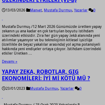
ÜZERİNDEKİ ETKİLERİ (VI-B)
13/03/2026
Manşet
,
Mustafa Durmuş
,
Yazarlar
0
Mustafa Durmuş /12 Mart 2026 Günümüzde üretken yapay
zekanın şu ana kadar en çok tartışılan boyutu istihdam
üzerindeki etkisidir. Zira her gün yapay zekâ alanında yeni
atılımlar yaşanıyor ve bu teknolojinin kitlesel işsizliğe
(özellikle de beyaz yakalılar arasında) yol açma potansiyeli
hakkında yeni endişeler ortaya çıkıyor. İstihdam üzerindeki
etkiler Üretken …
Devamı »
YAPAY ZEKA, ROBOTLAR, GIG
EKONOMİLERİ: İYİ Mİ KÖTÜ MÜ ?
23/01/2023
Mustafa Durmuş
,
Yazarlar
0
Mustafa Durmuş / 23 Ocak 2023 Yakınlarda R.