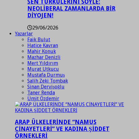
SEN TÜRKÜLERİNİ SÖYLE:
NEOLİBERAL ZAMANLARDA BİR
DİYOJEN!
29/06/2026
Yazarlar
Faik Bulut
Hatice Kavran
Mahir Konuk
Mazhar Denizli
Mert Yıldırım
Murat Utkucu
Mustafa Durmuş
Salih Zeki Tombak
Sinan Dervişoğlu
Taner Renda
Ümit Özdemir
ARAP ÜLKELERİNDE “NAMUS
CİNAYETLERİ” VE KADINA ŞİDDET
ÖRNEKLERİ