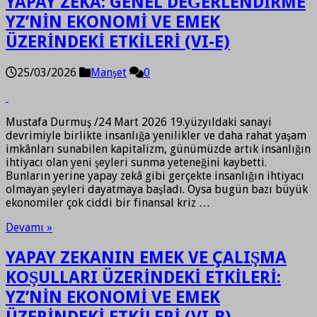
YAPAY ZEKA: GENEL DEĞERLENDİRME
YZ’NİN EKONOMİ VE EMEK
ÜZERİNDEKİ ETKİLERİ (VI-E)
25/03/2026
Manşet
0
Mustafa Durmuş /24 Mart 2026 19.yüzyıldaki sanayi
devrimiyle birlikte insanlığa yenilikler ve daha rahat yaşam
imkânları sunabilen kapitalizm, günümüzde artık insanlığın
ihtiyacı olan yeni şeyleri sunma yeteneğini kaybetti.
Bunların yerine yapay zekâ gibi gerçekte insanlığın ihtiyacı
olmayan şeyleri dayatmaya başladı. Oysa bugün bazı büyük
ekonomiler çok ciddi bir finansal kriz …
Devamı »
YAPAY ZEKANIN EMEK VE ÇALIŞMA
KOŞULLARI ÜZERİNDEKİ ETKİLERİ:
YZ’NİN EKONOMİ VE EMEK