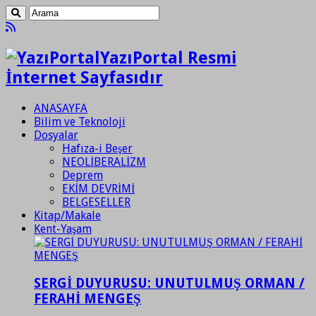
YazıPortal Resmi
İnternet Sayfasıdır
ANASAYFA
Bilim ve Teknoloji
Dosyalar
Hafıza-i Beşer
NEOLİBERALİZM
Deprem
EKİM DEVRİMİ
BELGESELLER
Kitap/Makale
Kent-Yaşam
SERGİ DUYURUSU: UNUTULMUŞ ORMAN /
FERAHİ MENGEŞ