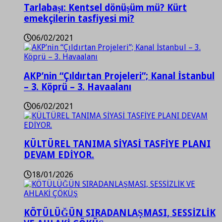
Tarlabaşı: Kentsel dönüşüm mü? Kürt
emekçilerin tasfiyesi mi?
06/02/2021
AKP’nin “Çıldırtan Projeleri”; Kanal İstanbul
– 3. Köprü – 3. Havaalanı
06/02/2021
KÜLTÜREL TANIMA SİYASİ TASFİYE PLANI
DEVAM EDİYOR.
18/01/2026
KÖTÜLÜĞÜN SIRADANLAŞMASI, SESSİZLİK