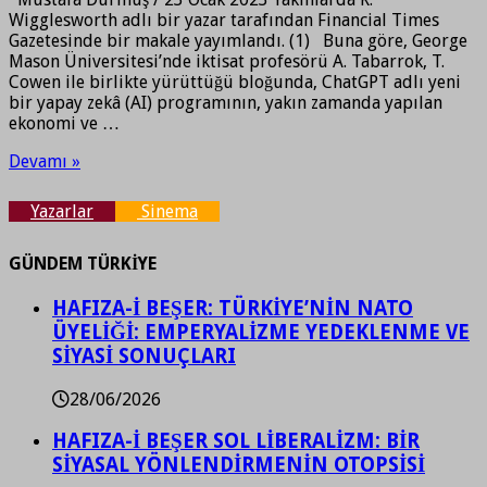
Wigglesworth adlı bir yazar tarafından Financial Times
Gazetesinde bir makale yayımlandı. (1) Buna göre, George
Mason Üniversitesi’nde iktisat profesörü A. Tabarrok, T.
Cowen ile birlikte yürüttüğü bloğunda, ChatGPT adlı yeni
bir yapay zekâ (AI) programının, yakın zamanda yapılan
ekonomi ve …
Devamı »
Yazarlar
Sinema
GÜNDEM TÜRKİYE
HAFIZA-İ BEŞER: TÜRKİYE’NİN NATO
ÜYELİĞİ: EMPERYALİZME YEDEKLENME VE
SİYASİ SONUÇLARI
28/06/2026
HAFIZA-İ BEŞER SOL LİBERALİZM: BİR
SİYASAL YÖNLENDİRMENİN OTOPSİSİ